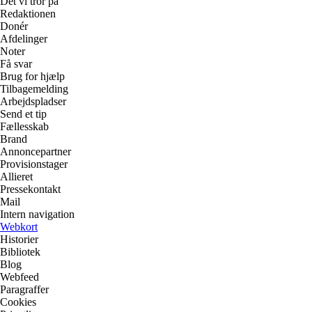
Det vi tror på
Redaktionen
Donér
Afdelinger
Noter
Få svar
Brug for hjælp
Tilbagemelding
Arbejdspladser
Send et tip
Fællesskab
Brand
Annoncepartner
Provisionstager
Allieret
Pressekontakt
Mail
Intern navigation
Webkort
Historier
Bibliotek
Blog
Webfeed
Paragraffer
Cookies