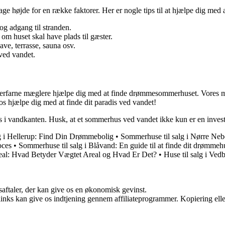
age højde for en række faktorer. Her er nogle tips til at hjælpe dig med
og adgang til stranden.
m huset skal have plads til gæster.
ave, terrasse, sauna osv.
ved vandet.
s erfarne mæglere hjælpe dig med at finde drømmesommerhuset. Vores mæg
s hjælpe dig med at finde dit paradis ved vandet!
us i vandkanten. Husk, at et sommerhus ved vandet ikke kun er en invest
g i Hellerup: Find Din Drømmebolig
•
Sommerhuse til salg i Nørre Ne
oces
•
Sommerhuse til salg i Blåvand: En guide til at finde dit drømmeh
eal: Hvad Betyder Vægtet Areal og Hvad Er Det?
•
Huse til salg i V
saftaler, der kan give os en økonomisk gevinst.
 links kan give os indtjening gennem affiliateprogrammer. Kopiering elle