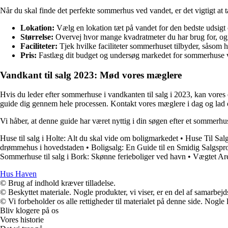
Når du skal finde det perfekte sommerhus ved vandet, er det vigtigt at t
Lokation:
Vælg en lokation tæt på vandet for den bedste udsigt 
Størrelse:
Overvej hvor mange kvadratmeter du har brug for, og o
Faciliteter:
Tjek hvilke faciliteter sommerhuset tilbyder, såsom h
Pris:
Fastlæg dit budget og undersøg markedet for sommerhuse 
Vandkant til salg 2023: Mød vores mæglere
Hvis du leder efter sommerhuse i vandkanten til salg i 2023, kan vore
guide dig gennem hele processen. Kontakt vores mæglere i dag og lad o
Vi håber, at denne guide har været nyttig i din søgen efter et sommerh
Huse til salg i Holte: Alt du skal vide om boligmarkedet
•
Huse Til Sal
drømmehus i hovedstaden
•
Boligsalg: En Guide til en Smidig Salgspr
Sommerhuse til salg i Bork: Skønne ferieboliger ved havn
•
Vægtet Ar
Hus Haven
© Brug af indhold kræver tilladelse.
© Beskyttet materiale. Nogle produkter, vi viser, er en del af samarbejd
© Vi forbeholder os alle rettigheder til materialet på denne side. Nogle
Bliv klogere på os
Vores historie