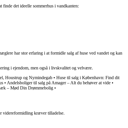
 at finde det ideelle sommerhus i vandkanten:
lere har stor erfaring i at formidle salg af huse ved vandet og kan
ering i ejendom, men også i livskvalitet og velvære.
bel, Houstrup og Nymindegab
•
Huse til salg i København: Find dit
us
•
Andelsboliger til salg på Amager – Alt du behøver at vide
•
edbæk – Mød Din Drømmebolig
•
r videreformidling kræver tilladelse.