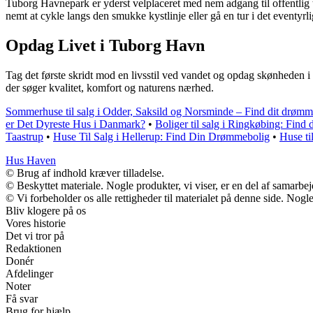
Tuborg Havnepark er yderst velplaceret med nem adgang til offentlig 
nemt at cykle langs den smukke kystlinje eller gå en tur i det eventyrl
Opdag Livet i Tuborg Havn
Tag det første skridt mod en livsstil ved vandet og opdag skønheden
der søger kvalitet, komfort og naturens nærhed.
Sommerhuse til salg i Odder, Saksild og Norsminde – Find dit drøm
er Det Dyreste Hus i Danmark?
•
Boliger til salg i Ringkøbing: Find
Taastrup
•
Huse Til Salg i Hellerup: Find Din Drømmebolig
•
Huse ti
Hus Haven
© Brug af indhold kræver tilladelse.
© Beskyttet materiale. Nogle produkter, vi viser, er en del af samarbe
© Vi forbeholder os alle rettigheder til materialet på denne side. Nog
Bliv klogere på os
Vores historie
Det vi tror på
Redaktionen
Donér
Afdelinger
Noter
Få svar
Brug for hjælp