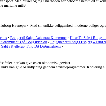
transport. Med busser og tog i nærheden har beboerne nemt ved at komm
ige maritime miljø.
 i Tuborg Havnepark. Med sin unikke beliggenhed, moderne boliger og sp
mehus
•
Boliger til Salg i Aabenraa Kommune
•
Huse Til Salg i Ringe –
 dit drømmehus på Boligsiden.dk
•
Lejligheder til salg i Esbjerg – Find
l Salg i Kjellerup: Find Dit Drømmehjem
•
jdsaftaler, der kan give os en økonomisk gevinst.
le links kan give os indtjening gennem affiliateprogrammer. Kopiering ell