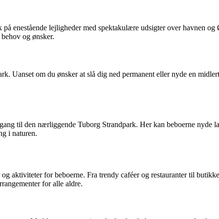
å enestående lejligheder med spektakulære udsigter over havnen og Ør
ne behov og ønsker.
k. Uanset om du ønsker at slå dig ned permanent eller nyde en midlertidi
g til den nærliggende Tuborg Strandpark. Her kan beboerne nyde lange
ng i naturen.
g aktiviteter for beboerne. Fra trendy caféer og restauranter til butikke
rangementer for alle aldre.