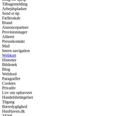
Tilbagemelding
Arbejdspladser
Send et tip
Fællesskab
Brand
Annoncepartner
Provisionstager
Allieret
Pressekontakt
Mail
Intern navigation
Webkort
Historier
Bibliotek
Blog
Webfeed
Paragraffer
Cookies
Privatliv
Lov om ophavsret
Handelsbetingelser
Tilgang
Bæredygtighed
HusHaven.dk
ZEMI