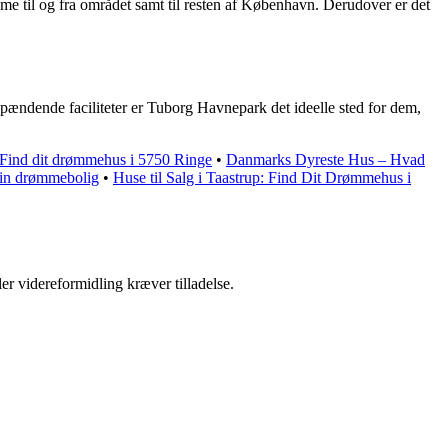
e til og fra området samt til resten af København. Derudover er det
ændende faciliteter er Tuborg Havnepark det ideelle sted for dem,
 Find dit drømmehus i 5750 Ringe
•
Danmarks Dyreste Hus – Hvad
 din drømmebolig
•
Huse til Salg i Taastrup: Find Dit Drømmehus i
er videreformidling kræver tilladelse.