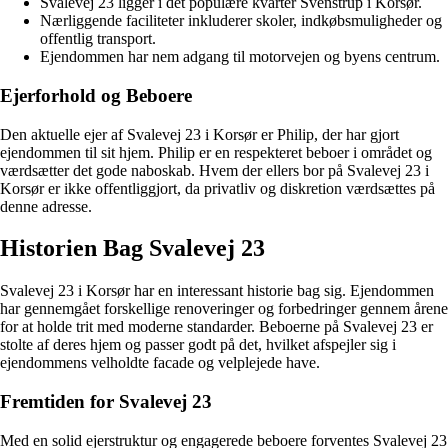
Svalevej 23 ligger i det populære kvarter Svenstrup i Korsør.
Nærliggende faciliteter inkluderer skoler, indkøbsmuligheder og
offentlig transport.
Ejendommen har nem adgang til motorvejen og byens centrum.
Ejerforhold og Beboere
Den aktuelle ejer af Svalevej 23 i Korsør er Philip, der har gjort
ejendommen til sit hjem. Philip er en respekteret beboer i området og
værdsætter det gode naboskab. Hvem der ellers bor på Svalevej 23 i
Korsør er ikke offentliggjort, da privatliv og diskretion værdsættes på
denne adresse.
Historien Bag Svalevej 23
Svalevej 23 i Korsør har en interessant historie bag sig. Ejendommen
har gennemgået forskellige renoveringer og forbedringer gennem årene
for at holde trit med moderne standarder. Beboerne på Svalevej 23 er
stolte af deres hjem og passer godt på det, hvilket afspejler sig i
ejendommens velholdte facade og velplejede have.
Fremtiden for Svalevej 23
Med en solid ejerstruktur og engagerede beboere forventes Svalevej 23