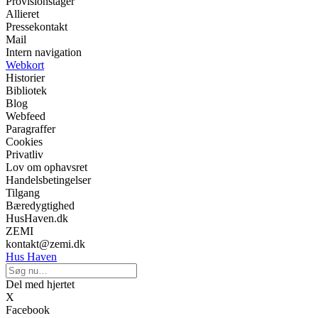
Provisionstager
Allieret
Pressekontakt
Mail
Intern navigation
Webkort
Historier
Bibliotek
Blog
Webfeed
Paragraffer
Cookies
Privatliv
Lov om ophavsret
Handelsbetingelser
Tilgang
Bæredygtighed
HusHaven.dk
ZEMI
kontakt@zemi.dk
Hus Haven
Del med hjertet
X
Facebook