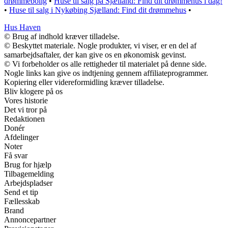
drømmebolig
•
Huse til salg på Sjælland: Find dit drømmehus i dag!
•
Huse til salg i Nykøbing Sjælland: Find dit drømmehus
•
Hus Haven
© Brug af indhold kræver tilladelse.
© Beskyttet materiale. Nogle produkter, vi viser, er en del af
samarbejdsaftaler, der kan give os en økonomisk gevinst.
© Vi forbeholder os alle rettigheder til materialet på denne side.
Nogle links kan give os indtjening gennem affiliateprogrammer.
Kopiering eller videreformidling kræver tilladelse.
Bliv klogere på os
Vores historie
Det vi tror på
Redaktionen
Donér
Afdelinger
Noter
Få svar
Brug for hjælp
Tilbagemelding
Arbejdspladser
Send et tip
Fællesskab
Brand
Annoncepartner