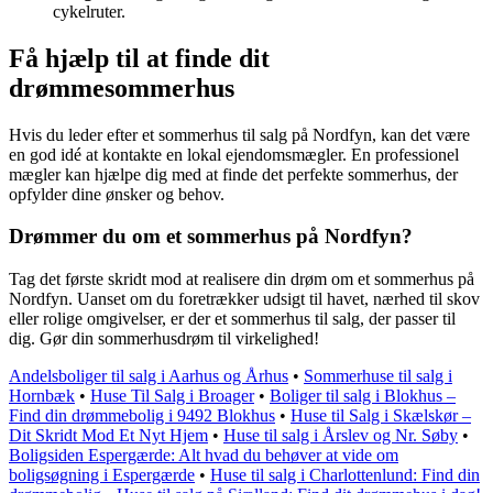
cykelruter.
Få hjælp til at finde dit
drømmesommerhus
Hvis du leder efter et sommerhus til salg på Nordfyn, kan det være
en god idé at kontakte en lokal ejendomsmægler. En professionel
mægler kan hjælpe dig med at finde det perfekte sommerhus, der
opfylder dine ønsker og behov.
Drømmer du om et sommerhus på Nordfyn?
Tag det første skridt mod at realisere din drøm om et sommerhus på
Nordfyn. Uanset om du foretrækker udsigt til havet, nærhed til skov
eller rolige omgivelser, er der et sommerhus til salg, der passer til
dig. Gør din sommerhusdrøm til virkelighed!
Andelsboliger til salg i Aarhus og Århus
•
Sommerhuse til salg i
Hornbæk
•
Huse Til Salg i Broager
•
Boliger til salg i Blokhus –
Find din drømmebolig i 9492 Blokhus
•
Huse til Salg i Skælskør –
Dit Skridt Mod Et Nyt Hjem
•
Huse til salg i Årslev og Nr. Søby
•
Boligsiden Espergærde: Alt hvad du behøver at vide om
boligsøgning i Espergærde
•
Huse til salg i Charlottenlund: Find din