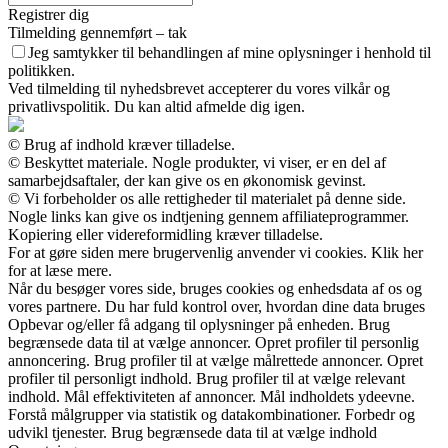
Registrer dig
Tilmelding gennemført – tak
Jeg samtykker til behandlingen af mine oplysninger i henhold til
politikken.
Ved tilmelding til nyhedsbrevet accepterer du vores vilkår og
privatlivspolitik. Du kan altid afmelde dig igen.
© Brug af indhold kræver tilladelse.
© Beskyttet materiale. Nogle produkter, vi viser, er en del af
samarbejdsaftaler, der kan give os en økonomisk gevinst.
© Vi forbeholder os alle rettigheder til materialet på denne side.
Nogle links kan give os indtjening gennem affiliateprogrammer.
Kopiering eller videreformidling kræver tilladelse.
For at gøre siden mere brugervenlig anvender vi cookies. Klik her
for at læse mere.
Når du besøger vores side, bruges cookies og enhedsdata af os og
vores partnere. Du har fuld kontrol over, hvordan dine data bruges
Opbevar og/eller få adgang til oplysninger på enheden. Brug
begrænsede data til at vælge annoncer. Opret profiler til personlig
annoncering. Brug profiler til at vælge målrettede annoncer. Opret
profiler til personligt indhold. Brug profiler til at vælge relevant
indhold. Mål effektiviteten af annoncer. Mål indholdets ydeevne.
Forstå målgrupper via statistik og datakombinationer. Forbedr og
udvikl tjenester. Brug begrænsede data til at vælge indhold