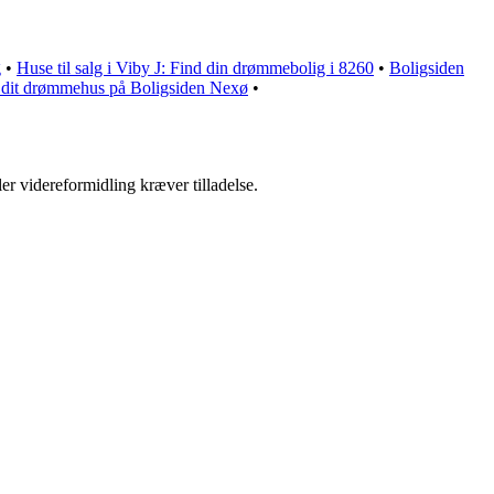
g
•
Huse til salg i Viby J: Find din drømmebolig i 8260
•
Boligsiden
d dit drømmehus på Boligsiden Nexø
•
er videreformidling kræver tilladelse.