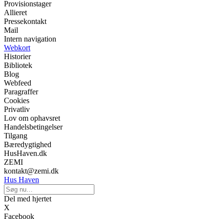
Provisionstager
Allieret
Pressekontakt
Mail
Intern navigation
Webkort
Historier
Bibliotek
Blog
Webfeed
Paragraffer
Cookies
Privatliv
Lov om ophavsret
Handelsbetingelser
Tilgang
Bæredygtighed
HusHaven.dk
ZEMI
kontakt@zemi.dk
Hus Haven
Del med hjertet
X
Facebook