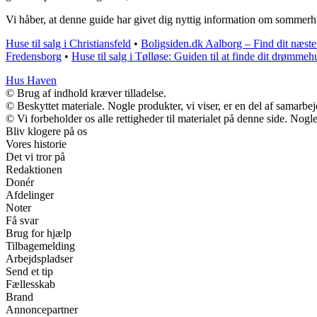
Vi håber, at denne guide har givet dig nyttig information om sommer
Huse til salg i Christiansfeld
•
Boligsiden.dk Aalborg – Find dit næste
Fredensborg
•
Huse til salg i Tølløse: Guiden til at finde dit drømmeh
Hus Haven
© Brug af indhold kræver tilladelse.
© Beskyttet materiale. Nogle produkter, vi viser, er en del af samarbe
© Vi forbeholder os alle rettigheder til materialet på denne side. Nog
Bliv klogere på os
Vores historie
Det vi tror på
Redaktionen
Donér
Afdelinger
Noter
Få svar
Brug for hjælp
Tilbagemelding
Arbejdspladser
Send et tip
Fællesskab
Brand
Annoncepartner