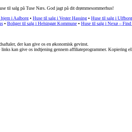
huse til salg på Tuse Næs. God jagt på dit drømmesommerhus!
 hjem i Aalborg
•
Huse til salg i Vester Hassing
•
Huse til salg i Ulfbor
us
•
Boliger til salg i Helsingør Kommune
•
Huse til salg i Nexø – Fin
jdsaftaler, der kan give os en økonomisk gevinst.
le links kan give os indtjening gennem affiliateprogrammer. Kopiering ell