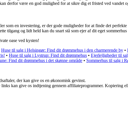
an derfor være en god mulighed for at sikre dig et fristed ved vandet og
ler som en investering, er der gode muligheder for at finde det perfekte 
e tilgang og lidt held kan du snart stå som ejer af dit eget sommerhus
ivate oase ved kysten!
•
Huse til salg i Helsingør: Find dit drømmehus i den charmerende by
•
is!
•
Huse til salg i Lystrup: Find dit drømmehus
•
Ejerlejligheder til 
mune: Find dit drømmehus i det skønne område
•
Sommerhus til salg i R
jdsaftaler, der kan give os en økonomisk gevinst.
le links kan give os indtjening gennem affiliateprogrammer. Kopiering ell