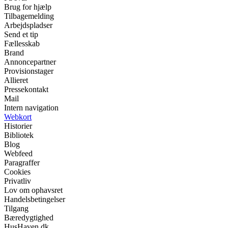
Brug for hjælp
Tilbagemelding
Arbejdspladser
Send et tip
Fællesskab
Brand
Annoncepartner
Provisionstager
Allieret
Pressekontakt
Mail
Intern navigation
Webkort
Historier
Bibliotek
Blog
Webfeed
Paragraffer
Cookies
Privatliv
Lov om ophavsret
Handelsbetingelser
Tilgang
Bæredygtighed
HusHaven.dk