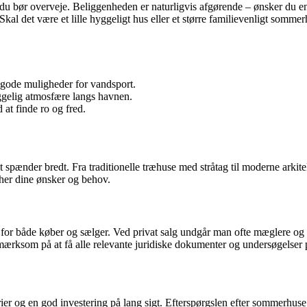
r, du bør overveje. Beliggenheden er naturligvis afgørende – ønsker du e
kal det være et lille hyggeligt hus eller et større familievenligt sommer
gode muligheder for vandsport.
gelig atmosfære langs havnen.
 at finde ro og fred.
get spænder bredt. Fra traditionelle træhuse med stråtag til moderne ark
cher dine ønsker og behov.
 for både køber og sælger. Ved privat salg undgår man ofte mæglere og
opmærksom på at få alle relevante juridiske dokumenter og undersøgelser
rier og en god investering på lang sigt. Efterspørgslen efter sommerhuse