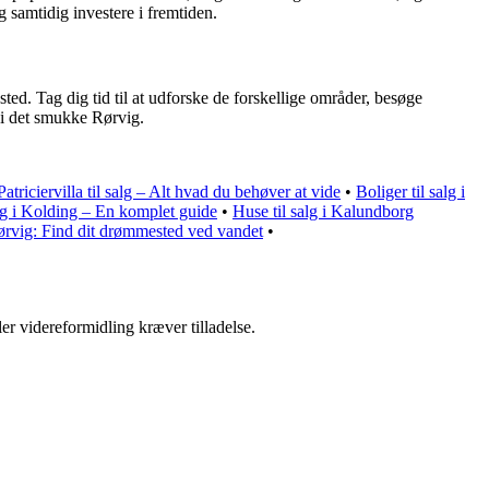
 samtidig investere i fremtiden.
sted. Tag dig tid til at udforske de forskellige områder, besøge
 i det smukke Rørvig.
Patriciervilla til salg – Alt hvad du behøver at vide
•
Boliger til salg i
salg i Kolding – En komplet guide
•
Huse til salg i Kalundborg
ørvig: Find dit drømmested ved vandet
•
er videreformidling kræver tilladelse.