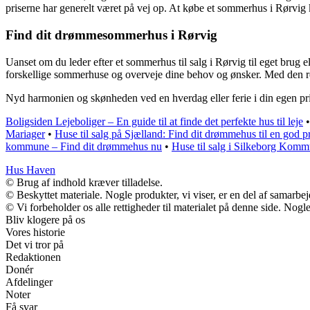
priserne har generelt været på vej op. At købe et sommerhus i Rørvig k
Find dit drømmesommerhus i Rørvig
Uanset om du leder efter et sommerhus til salg i Rørvig til eget brug el
forskellige sommerhuse og overveje dine behov og ønsker. Med den rett
Nyd harmonien og skønheden ved en hverdag eller ferie i din egen pr
Boligsiden Lejeboliger – En guide til at finde det perfekte hus til leje
Mariager
•
Huse til salg på Sjælland: Find dit drømmehus til en god pr
kommune – Find dit drømmehus nu
•
Huse til salg i Silkeborg Kom
Hus Haven
© Brug af indhold kræver tilladelse.
© Beskyttet materiale. Nogle produkter, vi viser, er en del af samarbe
© Vi forbeholder os alle rettigheder til materialet på denne side. Nog
Bliv klogere på os
Vores historie
Det vi tror på
Redaktionen
Donér
Afdelinger
Noter
Få svar