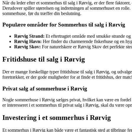
Når du leder efter et sommerhus til salg i Rørvig, er der flere faktore
Derudover spiller størrelsen og indretningen af sommerhuset en rolle. S
sommerhuse, før du træffer din beslutning.
Populære områder for Sommerhus til salg i Rørvig
Rørvig Strand:
Et eftertragtet område med smukke strande og 
Rørvig Havn:
Her finder du charmerende fiskerhuse og en hyg
Rørvig Skov:
For naturelskere er Rørvig Skov det perfekte sted
Fritidshuse til salg i Rørvig
Der er mange forskellige typer fritidshuse til salg i Rørvig, og udval
foretrækker, er der gode muligheder for at finde et fritidshus, der mat
Privat salg af sommerhuse i Rørvig
Nogle sommerhuse i Rørvig sælges privat, hvilket kan være en fordel
er interesseret i et sommerhus til privat salg i Rørvig, skal du være 
Investering i et sommerhus i Rørvig
Et sommerhus i Rørvig kan både være et fantastisk sted at tilbringe fe