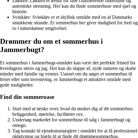
Løkken: Løkken er kendt for sine charmerende fiskerhuse og
autentiske stemning. Her kan du finde sommerhuse med sjæl og
historie.
Svinkløv: Svinkløv er et idyllisk område med en af Danmarks
smukkeste strande. Et sommerhus her giver mulighed for fred og
ro i naturskønne omgivelser.
Drømmer du om et sommerhus i
Jammerbugt?
Et sommerhus i Jammerbugt-området kan være det perfekte fristed fra
hverdagens stress og jag. Her kan du slappe af, nyde naturen og skabe
minder med familie og venner. Uanset om du søger et sommerhus til
ferier eller som investering, er Jammerbugt et attraktivt område med
gode muligheder.
Find din sommeroase
Start med at tænke over, hvad du ønsker dig af dit sommerhus:
beliggenhed, størrelse, faciliteter osv.
Undersøg markedet for sommerhuse til salg i Jammerbugt og
omegn.
Tag kontakt til ejendomsmæglere i området for at få professionel
rådgivning og hjælp til at finde dit drømmesommerhus.