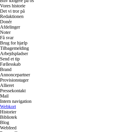
Bliv klogere på os
Vores historie
Det vi tror på
Redaktionen
Donér
Afdelinger
Noter
Få svar
Brug for hjælp
Tilbagemelding
Arbejdspladser
Send et tip
Fællesskab
Brand
Annoncepartner
Provisionstager
Allieret
Pressekontakt
Mail
Intern navigation
Webkort
Historier
Bibliotek
Blog
Webfeed