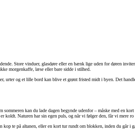
nde. Store vinduer, glasdøre eller en bænk lige uden for døren inviterer 
kke morgenkaffe, læse eller bare sidde i stilhed.
, urter og et lille bord kan blive et grønt fristed midt i byen. Det han
. Om sommeren kan du lade dagen begynde udenfor – måske med en kort g
 er koldt. Naturen har sin egen puls, og når vi følger den, får vi mere ro
en kop te på altanen, eller en kort tur rundt om blokken, inden du går i