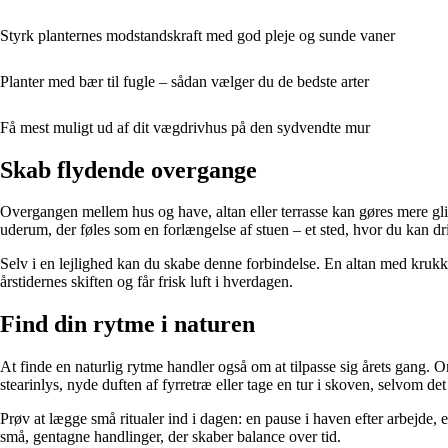
Styrk planternes modstandskraft med god pleje og sunde vaner
Planter med bær til fugle – sådan vælger du de bedste arter
Få mest muligt ud af dit vægdrivhus på den sydvendte mur
Skab flydende overgange
Overgangen mellem hus og have, altan eller terrasse kan gøres mere glide
uderum, der føles som en forlængelse af stuen – et sted, hvor du kan dri
Selv i en lejlighed kan du skabe denne forbindelse. En altan med krukker
årstidernes skiften og får frisk luft i hverdagen.
Find din rytme i naturen
At finde en naturlig rytme handler også om at tilpasse sig årets gang
stearinlys, nyde duften af fyrretræ eller tage en tur i skoven, selvom det
Prøv at lægge små ritualer ind i dagen: en pause i haven efter arbejde, 
små, gentagne handlinger, der skaber balance over tid.