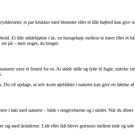
dderurter, et par krukker med blomster eller et lille højbed kan give st
phold. Et lille siddehjørne i læ, en hængekøje mellem to træer eller et b
u ser på – men noget, du bruger.
turen være et fristed for ro. At sidde stille og lytte til fugle, mærke 
.
. Du vil opdage, at selv korte øjeblikke i naturen kan give en følelse af
re i takt med naturen – både i omgivelserne og i sindet. Når du åbner h
ler sig med årstiderne. Lidt efter lidt bliver grænsen mellem inde og ud