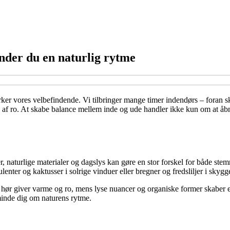
nder du en naturlig rytme
ker vores velbefindende. Vi tilbringer mange timer indendørs – foran sk
 af ro. At skabe balance mellem inde og ude handler ikke kun om at åbne
r, naturlige materialer og dagslys kan gøre en stor forskel for både ste
ulenter og kaktusser i solrige vinduer eller bregner og fredsliljer i skygg
og hør giver varme og ro, mens lyse nuancer og organiske former skaber
 minde dig om naturens rytme.