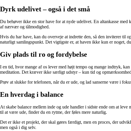
Dyrk udelivet – også i det små
Du behøver ikke en stor have for at nyde udelivet. En altankasse med kry
af nærvær og tålmodighed.
Hvis du har have, kan du overveje at indrette den, så den inviterer til o
naturligt samlingspunkt. Det vigtigste er, at haven ikke kun er noget, d
Giv plads til ro og fordybelse
I en tid, hvor mange af os lever med højt tempo og mange indtryk, kan na
meditation. Det kræver ikke særligt udstyr – kun tid og opmærksomhed
Prøv at slukke for telefonen, når du er ude, og lad sanserne være i fokus
En hverdag i balance
At skabe balance mellem inde og ude handler i sidste ende om at leve me
til at være ude, finder du en rytme, der føles mere naturlig.
Det er ikke et projekt, der skal gøres færdigt, men en proces, der udvik
men også i dig selv.