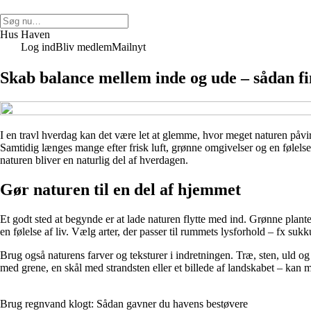
Hus Haven
Log ind
Bliv medlem
Mailnyt
Skab balance mellem inde og ude – sådan fi
I en travl hverdag kan det være let at glemme, hvor meget naturen påvir
Samtidig længes mange efter frisk luft, grønne omgivelser og en følelse
naturen bliver en naturlig del af hverdagen.
Gør naturen til en del af hjemmet
Et godt sted at begynde er at lade naturen flytte med ind. Grønne plante
en følelse af liv. Vælg arter, der passer til rummets lysforhold – fx sukk
Brug også naturens farver og teksturer i indretningen. Træ, sten, uld 
med grene, en skål med strandsten eller et billede af landskabet – kan
Brug regnvand klogt: Sådan gavner du havens bestøvere