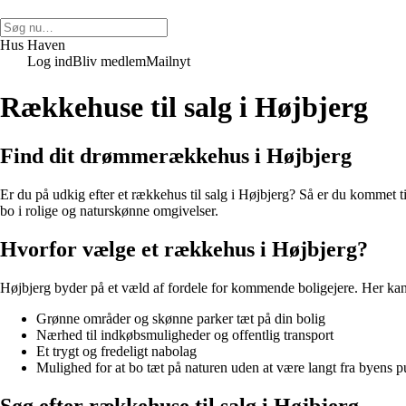
Hus Haven
Log ind
Bliv medlem
Mailnyt
Rækkehuse til salg i Højbjerg
Find dit drømmerækkehus i Højbjerg
Er du på udkig efter et rækkehus til salg i Højbjerg? Så er du kommet t
bo i rolige og naturskønne omgivelser.
Hvorfor vælge et rækkehus i Højbjerg?
Højbjerg byder på et væld af fordele for kommende boligejere. Her kan
Grønne områder og skønne parker tæt på din bolig
Nærhed til indkøbsmuligheder og offentlig transport
Et trygt og fredeligt nabolag
Mulighed for at bo tæt på naturen uden at være langt fra byens p
Søg efter rækkehuse til salg i Højbjerg