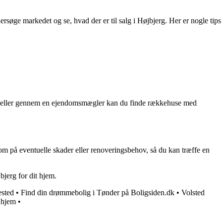
ersøge markedet og se, hvad der er til salg i Højbjerg. Her er nogle tips
sider eller gennem en ejendomsmægler kan du finde rækkehuse med
om på eventuelle skader eller renoveringsbehov, så du kan træffe en
jerg for dit hjem.
ested
•
Find din drømmebolig i Tønder på Boligsiden.dk
•
Volsted
e hjem
•