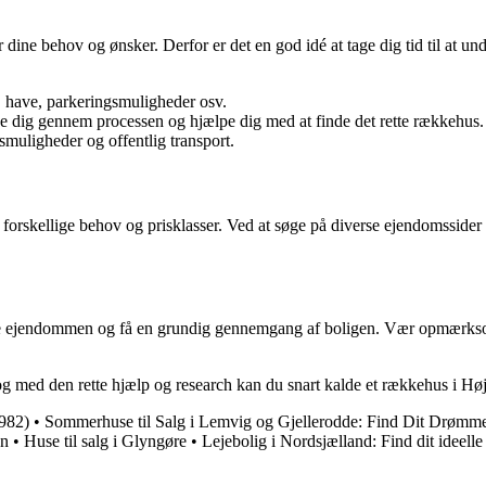
ine behov og ønsker. Derfor er det en god idé at tage dig tid til at und
r, have, parkeringsmuligheder osv.
e dig gennem processen og hjælpe dig med at finde det rette rækkehus.
uligheder og offentlig transport.
r til forskellige behov og prisklasser. Ved at søge på diverse ejendoms
sigtige ejendommen og få en grundig gennemgang af boligen. Vær opmærks
 med den rette hjælp og research kan du snart kalde et rækkehus i Højb
9982)
•
Sommerhuse til Salg i Lemvig og Gjellerodde: Find Dit Drømm
gn
•
Huse til salg i Glyngøre
•
Lejebolig i Nordsjælland: Find dit ideell