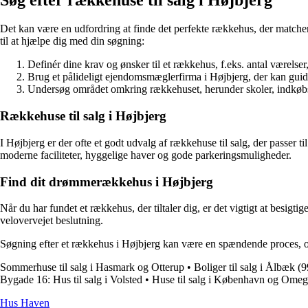
Det kan være en udfordring at finde det perfekte rækkehus, der matcher d
til at hjælpe dig med din søgning:
Definér dine krav og ønsker til et rækkehus, f.eks. antal værelse
Brug et pålideligt ejendomsmæglerfirma i Højbjerg, der kan guid
Undersøg området omkring rækkehuset, herunder skoler, indkøbsm
Rækkehuse til salg i Højbjerg
I Højbjerg er der ofte et godt udvalg af rækkehuse til salg, der passe
moderne faciliteter, hyggelige haver og gode parkeringsmuligheder.
Find dit drømmerækkehus i Højbjerg
Når du har fundet et rækkehus, der tiltaler dig, er det vigtigt at be
velovervejet beslutning.
Søgning efter et rækkehus i Højbjerg kan være en spændende proces, og
Sommerhuse til salg i Hasmark og Otterup
•
Boliger til salg i Ålbæk (
Bygade 16: Hus til salg i Volsted
•
Huse til salg i København og Ome
Hus Haven