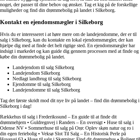
noget, der passer til dine behov og ønsker. Tag et kig på de forskellige
muligheder og find din drømmebolig på landet i Silkeborg.
Kontakt en ejendomsmægler i Silkeborg
Hvis du er interesseret i at høre mere om de landejendomme, der er til
salg i Silkeborg, kan du kontakte en lokal ejendomsmægler, der kan
hjælpe dig med at finde det helt rigtige sted. En ejendomsmægler har
indsigt i markedet og kan guide dig gennem processen med at finde og
købe din drømmebolig på landet.
Landejendom til salg Silkeborg
Landejendom Silkeborg
Nedlagt landbrug til salg Silkeborg
Ejendomme til salg Silkeborg
Landejendomme til salg Silkeborg
Tag det første skridt mod dit nye liv på landet – find din drømmebolig i
Silkeborg i dag!
Rækkehus til salg i Frederikssund – En guide til at finde dit
drømmehjem
•
Guldregnvej i Randers – En oversigt
•
Huse til salg i
Odense NV
•
Sommerhuse til salg på Orø: Oplev skøn natur og ro i
din egen feriebolig
•
Veksø Slot Til Salg – En Historisk Perle på
Hovevej 63
•
Huse til salg i Skørping: Find dit drømmehus
•
Boliger til