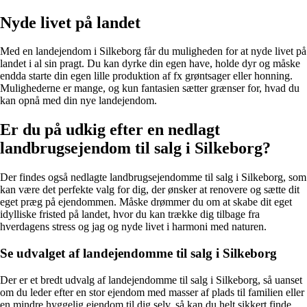
Nyde livet på landet
Med en landejendom i Silkeborg får du muligheden for at nyde livet på
landet i al sin pragt. Du kan dyrke din egen have, holde dyr og måske
endda starte din egen lille produktion af fx grøntsager eller honning.
Mulighederne er mange, og kun fantasien sætter grænser for, hvad du
kan opnå med din nye landejendom.
Er du på udkig efter en nedlagt
landbrugsejendom til salg i Silkeborg?
Der findes også nedlagte landbrugsejendomme til salg i Silkeborg, som
kan være det perfekte valg for dig, der ønsker at renovere og sætte dit
eget præg på ejendommen. Måske drømmer du om at skabe dit eget
idylliske fristed på landet, hvor du kan trække dig tilbage fra
hverdagens stress og jag og nyde livet i harmoni med naturen.
Se udvalget af landejendomme til salg i Silkeborg
Der er et bredt udvalg af landejendomme til salg i Silkeborg, så uanset
om du leder efter en stor ejendom med masser af plads til familien eller
en mindre hyggelig ejendom til dig selv, så kan du helt sikkert finde