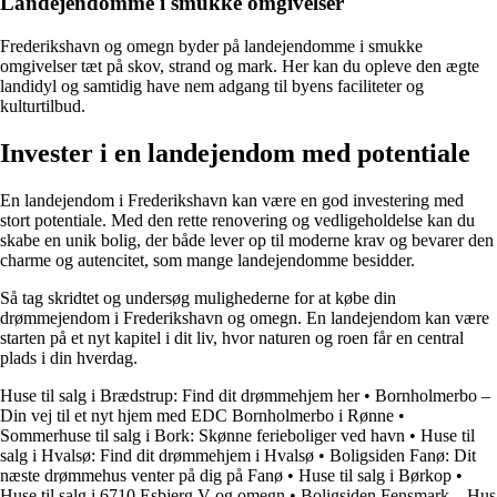
Landejendomme i smukke omgivelser
Frederikshavn og omegn byder på landejendomme i smukke
omgivelser tæt på skov, strand og mark. Her kan du opleve den ægte
landidyl og samtidig have nem adgang til byens faciliteter og
kulturtilbud.
Invester i en landejendom med potentiale
En landejendom i Frederikshavn kan være en god investering med
stort potentiale. Med den rette renovering og vedligeholdelse kan du
skabe en unik bolig, der både lever op til moderne krav og bevarer den
charme og autencitet, som mange landejendomme besidder.
Så tag skridtet og undersøg mulighederne for at købe din
drømmejendom i Frederikshavn og omegn. En landejendom kan være
starten på et nyt kapitel i dit liv, hvor naturen og roen får en central
plads i din hverdag.
Huse til salg i Brædstrup: Find dit drømmehjem her
•
Bornholmerbo –
Din vej til et nyt hjem med EDC Bornholmerbo i Rønne
•
Sommerhuse til salg i Bork: Skønne ferieboliger ved havn
•
Huse til
salg i Hvalsø: Find dit drømmehjem i Hvalsø
•
Boligsiden Fanø: Dit
næste drømmehus venter på dig på Fanø
•
Huse til salg i Børkop
•
Huse til salg i 6710 Esbjerg V og omegn
•
Boligsiden Fensmark – Hus