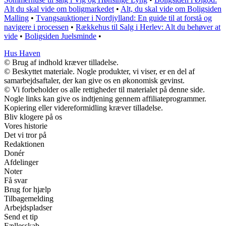
Alt du skal vide om boligmarkedet
•
Alt, du skal vide om Boligsiden
Malling
•
Tvangsauktioner i Nordjylland: En guide til at forstå og
navigere i processen
•
Rækkehus til Salg i Herlev: Alt du behøver at
vide
•
Boligsiden Juelsminde
•
Hus Haven
© Brug af indhold kræver tilladelse.
© Beskyttet materiale. Nogle produkter, vi viser, er en del af
samarbejdsaftaler, der kan give os en økonomisk gevinst.
© Vi forbeholder os alle rettigheder til materialet på denne side.
Nogle links kan give os indtjening gennem affiliateprogrammer.
Kopiering eller videreformidling kræver tilladelse.
Bliv klogere på os
Vores historie
Det vi tror på
Redaktionen
Donér
Afdelinger
Noter
Få svar
Brug for hjælp
Tilbagemelding
Arbejdspladser
Send et tip
Fællesskab