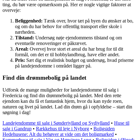
ting, du bør være opmærksom på. Her er nogle vigtige faktorer at
overveje:
Beliggenhed:
Tænk over, hvor tæt på byen du ønsker at bo,
og om du har behov for offentlig transport eller skole i
nærheden.
Tilstand:
Undersøg nøje ejendommens tilstand og om
eventuelle renoveringer er påkrævet.
Areal:
Overvej hvor stort et areal du har brug for til dit
formål, om det er til hobbylandbrug, have eller andet.
Pris:
Sæt dig et realistisk budget og undersøg, hvad priserne
på landejendomme i området ligger på.
Find din drømmebolig på landet
Udforsk de mange muligheder for landejendomme til salg i
Fredericia og find din drømmebolig på landet. Med den rette
ejendom kan du få et fantastisk hjem, hvor du kan nyde roen,
naturen og livet på landet. Lad din drøm gå i opfyldelse – start din
søgning i dag!
Landejendomme til salg i Sønderjylland og Sydjylland
•
Huse til
salg i Gandrup
•
Rækkehus til leje i Nyborg
•
Boligsiden
Hedehusene: Alt du behøver at vide om det boligmarked
•
Sommerhuse til salg i Vig og Hønsinge Lyng
•
Boligsiden i Ølgod: