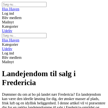
Hus Haven
Log ind
Bliv medlem
Mailnyt
Kategorier
Udeliv
Hus Haven
Kategorier
Udeliv
Log ind
Bliv medlem
Mailnyt
Landejendom til salg i
Fredericia
Drømmer du om at bo på landet nær Fredericia? En landejendom
kan være den ideelle løsning for dig, der ønsker masser af plads,
frisk luft og en idyllisk beliggenhed. I denne artikel vil vi præsentere
dig for en række landejendomme til salg i Fredericia-området og