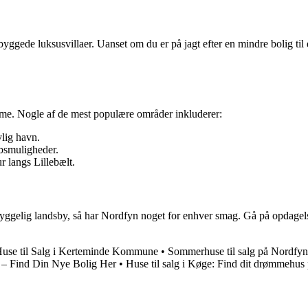
ggede luksusvillaer. Uanset om du er på jagt efter en mindre bolig til e
rme. Nogle af de mest populære områder inkluderer:
lig havn.
bsmuligheder.
r langs Lillebælt.
en hyggelig landsby, så har Nordfyn noget for enhver smag. Gå på opdag
use til Salg i Kerteminde Kommune
•
Sommerhuse til salg på Nordfyn
te – Find Din Nye Bolig Her
•
Huse til salg i Køge: Find dit drømmehus