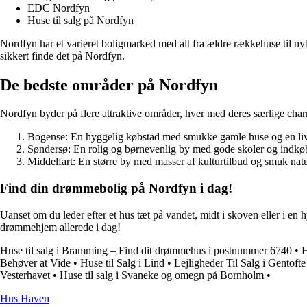
EDC Nordfyn
Huse til salg på Nordfyn
Nordfyn har et varieret boligmarked med alt fra ældre rækkehuse til nyby
sikkert finde det på Nordfyn.
De bedste områder på Nordfyn
Nordfyn byder på flere attraktive områder, hver med deres særlige cha
Bogense: En hyggelig købstad med smukke gamle huse og en liv
Søndersø: En rolig og børnevenlig by med gode skoler og indkø
Middelfart: En større by med masser af kulturtilbud og smuk natu
Find din drømmebolig på Nordfyn i dag!
Uanset om du leder efter et hus tæt på vandet, midt i skoven eller i 
drømmehjem allerede i dag!
Huse til salg i Bramming – Find dit drømmehus i postnummer 6740
•
H
Behøver at Vide
•
Huse til Salg i Lind
•
Lejligheder Til Salg i Gentof
Vesterhavet
•
Huse til salg i Svaneke og omegn på Bornholm
•
Hus Haven