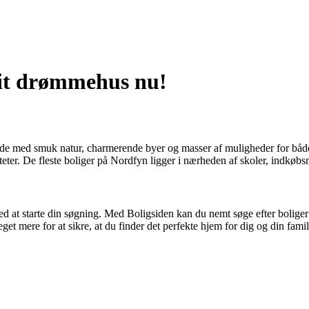
dit drømmehus nu!
de med smuk natur, charmerende byer og masser af muligheder for både b
teter. De fleste boliger på Nordfyn ligger i nærheden af skoler, indkøb
sted at starte din søgning. Med Boligsiden kan du nemt søge efter boliger
eget mere for at sikre, at du finder det perfekte hjem for dig og din famil