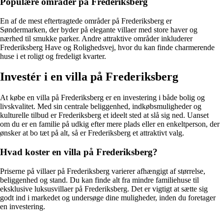
Populære områder på Frederiksberg
En af de mest eftertragtede områder på Frederiksberg er
Søndermarken, der byder på elegante villaer med store haver og
nærhed til smukke parker. Andre attraktive områder inkluderer
Frederiksberg Have og Rolighedsvej, hvor du kan finde charmerende
huse i et roligt og fredeligt kvarter.
Investér i en villa på Frederiksberg
At købe en villa på Frederiksberg er en investering i både bolig og
livskvalitet. Med sin centrale beliggenhed, indkøbsmuligheder og
kulturelle tilbud er Frederiksberg et ideelt sted at slå sig ned. Uanset
om du er en familie på udkig efter mere plads eller en enkeltperson, der
ønsker at bo tæt på alt, så er Frederiksberg et attraktivt valg.
Hvad koster en villa på Frederiksberg?
Priserne på villaer på Frederiksberg varierer afhængigt af størrelse,
beliggenhed og stand. Du kan finde alt fra mindre familiehuse til
eksklusive luksusvillaer på Frederiksberg. Det er vigtigt at sætte sig
godt ind i markedet og undersøge dine muligheder, inden du foretager
en investering.