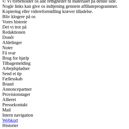
© Vi forbeholder os alle rettigheder til materialet på denne side.
Nogle links kan give os indtjening gennem affiliateprogrammer.
Kopiering eller videreformidling kræver tilladelse.
Bliv klogere på os
Vores historie
Det vi tror på
Redaktionen
Donér
Afdelinger
Noter
Få svar
Brug for hjælp
Tilbagemelding
Arbejdspladser
Send et tip
Fællesskab
Brand
Annoncepartner
Provisionstager
Allieret
Pressekontakt
Mail
Intern navigation
Webkort
Historier