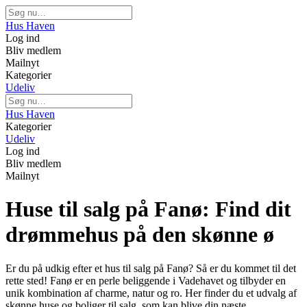
Hus Haven
Log ind
Bliv medlem
Mailnyt
Kategorier
Udeliv
Hus Haven
Kategorier
Udeliv
Log ind
Bliv medlem
Mailnyt
Huse til salg på Fanø: Find dit
drømmehus på den skønne ø
Er du på udkig efter et hus til salg på Fanø? Så er du kommet til det
rette sted! Fanø er en perle beliggende i Vadehavet og tilbyder en
unik kombination af charme, natur og ro. Her finder du et udvalg af
skønne huse og boliger til salg, som kan blive din næste