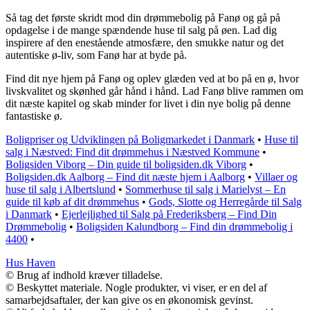
Så tag det første skridt mod din drømmebolig på Fanø og gå på
opdagelse i de mange spændende huse til salg på øen. Lad dig
inspirere af den enestående atmosfære, den smukke natur og det
autentiske ø-liv, som Fanø har at byde på.
Find dit nye hjem på Fanø og oplev glæden ved at bo på en ø, hvor
livskvalitet og skønhed går hånd i hånd. Lad Fanø blive rammen om
dit næste kapitel og skab minder for livet i din nye bolig på denne
fantastiske ø.
Boligpriser og Udviklingen på Boligmarkedet i Danmark
•
Huse til
salg i Næstved: Find dit drømmehus i Næstved Kommune
•
Boligsiden Viborg – Din guide til boligsiden.dk Viborg
•
Boligsiden.dk Aalborg – Find dit næste hjem i Aalborg
•
Villaer og
huse til salg i Albertslund
•
Sommerhuse til salg i Marielyst – En
guide til køb af dit drømmehus
•
Gods, Slotte og Herregårde til Salg
i Danmark
•
Ejerlejlighed til Salg på Frederiksberg – Find Din
Drømmebolig
•
Boligsiden Kalundborg – Find din drømmebolig i
4400
•
Hus Haven
© Brug af indhold kræver tilladelse.
© Beskyttet materiale. Nogle produkter, vi viser, er en del af
samarbejdsaftaler, der kan give os en økonomisk gevinst.