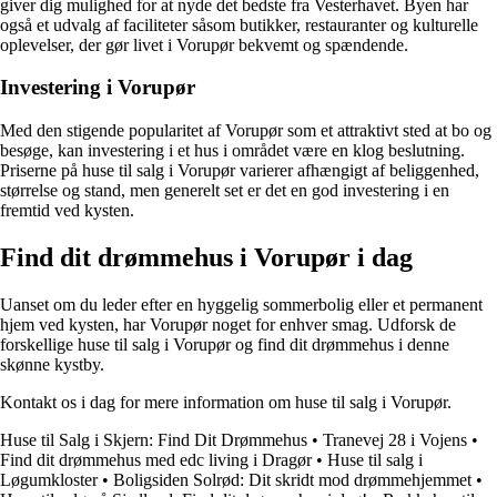
giver dig mulighed for at nyde det bedste fra Vesterhavet. Byen har
også et udvalg af faciliteter såsom butikker, restauranter og kulturelle
oplevelser, der gør livet i Vorupør bekvemt og spændende.
Investering i Vorupør
Med den stigende popularitet af Vorupør som et attraktivt sted at bo og
besøge, kan investering i et hus i området være en klog beslutning.
Priserne på huse til salg i Vorupør varierer afhængigt af beliggenhed,
størrelse og stand, men generelt set er det en god investering i en
fremtid ved kysten.
Find dit drømmehus i Vorupør i dag
Uanset om du leder efter en hyggelig sommerbolig eller et permanent
hjem ved kysten, har Vorupør noget for enhver smag. Udforsk de
forskellige huse til salg i Vorupør og find dit drømmehus i denne
skønne kystby.
Kontakt os i dag for mere information om huse til salg i Vorupør.
Huse til Salg i Skjern: Find Dit Drømmehus
•
Tranevej 28 i Vojens
•
Find dit drømmehus med edc living i Dragør
•
Huse til salg i
Løgumkloster
•
Boligsiden Solrød: Dit skridt mod drømmehjemmet
•