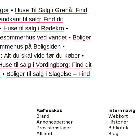
ngør
•
Huse Til Salg i Grenå: Find
andkant til salg: Find dit
•
Huse til salg i Rødekro
•
ømmesommerhus ved vandet
•
Boliger
drømmehus på Boligsiden
•
 Alt du skal vide før du køber
•
Huse til salg i Vordingborg: Find dit
r
•
Boliger til salg i Slagelse – Find
Fællesskab
Intern navi
Brand
Webkort
Annoncepartner
Historier
Provisionstager
Bibliotek
Allieret
Blog