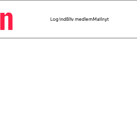
en
Log ind
Bliv medlem
Mailnyt