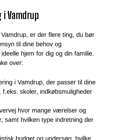
lg i Vamdrup
 i Vamdrup, er der flere ting, du bør
ensyn til dine behov og
ideelle hjem for dig og din familie.
nke over:
ing i Vamdrup, der passer til dine
, f.eks. skoler, indkøbsmuligheder
ervej hvor mange værelser og
, samt hvilken type indretning der
istisk budget og undersøg, hvilke