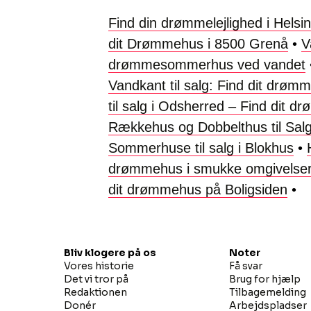
Find din drømmelejlighed i Helsi
dit Drømmehus i 8500 Grenå
•
V
drømmesommerhus ved vandet
Vandkant til salg: Find dit dr
til salg i Odsherred – Find dit 
Rækkehus og Dobbelthus til Salg:
Sommerhuse til salg i Blokhus
•
drømmehus i smukke omgivelse
dit drømmehus på Boligsiden
•
Bliv klogere på os
Noter
Vores historie
Få svar
Det vi tror på
Brug for hjælp
Redaktionen
Tilbagemelding
Donér
Arbejdspladser