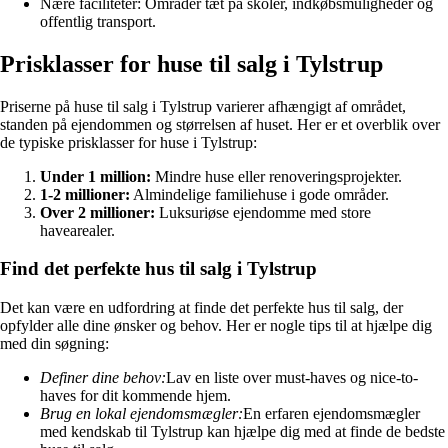
Nære faciliteter: Områder tæt på skoler, indkøbsmuligheder og
offentlig transport.
Prisklasser for huse til salg i Tylstrup
Priserne på huse til salg i Tylstrup varierer afhængigt af området,
standen på ejendommen og størrelsen af huset. Her er et overblik over
de typiske prisklasser for huse i Tylstrup:
Under 1 million:
Mindre huse eller renoveringsprojekter.
1-2 millioner:
Almindelige familiehuse i gode områder.
Over 2 millioner:
Luksuriøse ejendomme med store
havearealer.
Find det perfekte hus til salg i Tylstrup
Det kan være en udfordring at finde det perfekte hus til salg, der
opfylder alle dine ønsker og behov. Her er nogle tips til at hjælpe dig
med din søgning:
Definer dine behov:
Lav en liste over must-haves og nice-to-
haves for dit kommende hjem.
Brug en lokal ejendomsmægler:
En erfaren ejendomsmægler
med kendskab til Tylstrup kan hjælpe dig med at finde de bedste