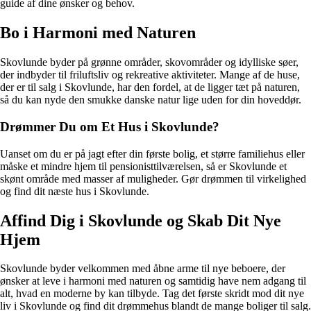
guide af dine ønsker og behov.
Bo i Harmoni med Naturen
Skovlunde byder på grønne områder, skovområder og idylliske søer,
der indbyder til friluftsliv og rekreative aktiviteter. Mange af de huse,
der er til salg i Skovlunde, har den fordel, at de ligger tæt på naturen,
så du kan nyde den smukke danske natur lige uden for din hoveddør.
Drømmer Du om Et Hus i Skovlunde?
Uanset om du er på jagt efter din første bolig, et større familiehus eller
måske et mindre hjem til pensionisttilværelsen, så er Skovlunde et
skønt område med masser af muligheder. Gør drømmen til virkelighed
og find dit næste hus i Skovlunde.
Affind Dig i Skovlunde og Skab Dit Nye
Hjem
Skovlunde byder velkommen med åbne arme til nye beboere, der
ønsker at leve i harmoni med naturen og samtidig have nem adgang til
alt, hvad en moderne by kan tilbyde. Tag det første skridt mod dit nye
liv i Skovlunde og find dit drømmehus blandt de mange boliger til salg.