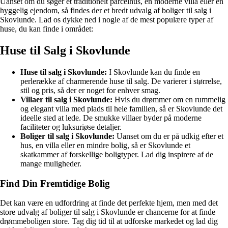
Uanset om du søger et traditionelt parcelhus, en moderne villa eller en
hyggelig ejendom, så findes der et bredt udvalg af boliger til salg i
Skovlunde. Lad os dykke ned i nogle af de mest populære typer af
huse, du kan finde i området:
Huse til Salg i Skovlunde
Huse til salg i Skovlunde:
I Skovlunde kan du finde en
perlerække af charmerende huse til salg. De varierer i størrelse,
stil og pris, så der er noget for enhver smag.
Villaer til salg i Skovlunde:
Hvis du drømmer om en rummelig
og elegant villa med plads til hele familien, så er Skovlunde det
ideelle sted at lede. De smukke villaer byder på moderne
faciliteter og luksuriøse detaljer.
Boliger til salg i Skovlunde:
Uanset om du er på udkig efter et
hus, en villa eller en mindre bolig, så er Skovlunde et
skatkammer af forskellige boligtyper. Lad dig inspirere af de
mange muligheder.
Find Din Fremtidige Bolig
Det kan være en udfordring at finde det perfekte hjem, men med det
store udvalg af boliger til salg i Skovlunde er chancerne for at finde
drømmeboligen store. Tag dig tid til at udforske markedet og lad dig