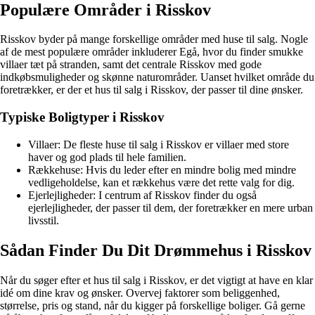
Populære Områder i Risskov
Risskov byder på mange forskellige områder med huse til salg. Nogle
af de mest populære områder inkluderer Egå, hvor du finder smukke
villaer tæt på stranden, samt det centrale Risskov med gode
indkøbsmuligheder og skønne naturområder. Uanset hvilket område du
foretrækker, er der et hus til salg i Risskov, der passer til dine ønsker.
Typiske Boligtyper i Risskov
Villaer: De fleste huse til salg i Risskov er villaer med store
haver og god plads til hele familien.
Rækkehuse: Hvis du leder efter en mindre bolig med mindre
vedligeholdelse, kan et rækkehus være det rette valg for dig.
Ejerlejligheder: I centrum af Risskov finder du også
ejerlejligheder, der passer til dem, der foretrækker en mere urban
livsstil.
Sådan Finder Du Dit Drømmehus i Risskov
Når du søger efter et hus til salg i Risskov, er det vigtigt at have en klar
idé om dine krav og ønsker. Overvej faktorer som beliggenhed,
størrelse, pris og stand, når du kigger på forskellige boliger. Gå gerne