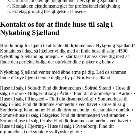
Udforsk forskellige boligområder i Nykøbing Sjælland
Kontakt en ejendomsmægler for professionel rådgivning
Foretag grundig besigtigelse af husene
Kontakt os for at finde huse til salg i
Nykøbing Sjælland
Har du brug for hjælp til at finde dit drømmehus i Nykøbing Sjælland?
Kontakt os i dag, så hjælper vi dig med at finde huse til salg i 4500
Nykøbing Sjælland og omegn. Vi står klar til at assistere dig med at
finde den perfekte bolig, der opfylder dine ønsker og behov.
Nykøbing Sjælland venter med åbne arme på dig. Lad os sammen
finde dit nye hjem i denne dejlige by på Nordvestsjælland.
Huse til salg i Solrød: Find dit drømmehus i Solrød Strand
•
Huse til
salg i Hobro
•
Boliger til salg i Århus: Find dit drømmehjem i Aarhus
•
Huse til salg i Ringsted – Find din drømmebolig!
•
Sommerhuse til
salg i Hals: Find dit drømme sommerhus ved havet
•
Huse til salg i
Sønderborg Kommune: Find din drømmebolig i det smukke område
•
Sommerhuse til salg i Slagelse: Find dit drømmested ved stranden
•
Sommerhuse til salg i Hals: Find dit drømme sommerhus ved havet
•
Huse til salg i Hjørring
•
Huse til salg i Svendborg: Find dit
drømmehus i det smukke sydfynske øhav
•