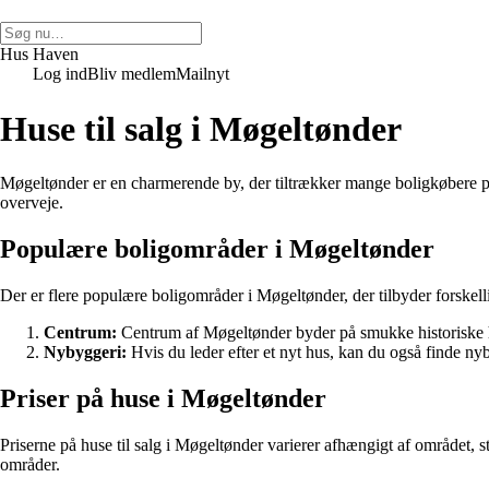
Hus Haven
Log ind
Bliv medlem
Mailnyt
Huse til salg i Møgeltønder
Møgeltønder er en charmerende by, der tiltrækker mange boligkøbere på g
overveje.
Populære boligområder i Møgeltønder
Der er flere populære boligområder i Møgeltønder, der tilbyder forskelli
Centrum:
Centrum af Møgeltønder byder på smukke historiske h
Nybyggeri:
Hvis du leder efter et nyt hus, kan du også finde ny
Priser på huse i Møgeltønder
Priserne på huse til salg i Møgeltønder varierer afhængigt af området,
områder.