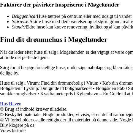
Faktorer der påvirker huspriserne i Møgeltønder
Beliggenhed:
Huse tættere på centrum eller med udsigt til vandet h
Størrelse:
Større huse med flere værelser og et større grundareal vi
Stand:
Ældre huse kan kræve renovering, hvilket også kan påvirk
Find dit drømmehus i Møgeltønder
Når du leder efter huse til salg i Møgeltønder, er det vigtigt at vær
at finde det perfekte hjem.
Sørg for at besøge forskellige huse, undersøge nabolaget og få en føle
dejlige by.
Huse til salg i Virum: Find din drømmebolig i Virum
•
Køb din drømmebo
Boligsiden i Lystrup: Din guide til boligmarkedet
•
Boligsiden 8600 Sil
smukke omgivelser
•
Kvadratmeterpris i København – En Guide til at
Hus Haven
© Brug af indhold kræver tilladelse.
© Beskyttet materiale. Nogle produkter, vi viser, er en del af samarbejd
© Vi forbeholder os alle rettigheder til materialet på denne side. Nogle
Bliv klogere på os
Vores historie