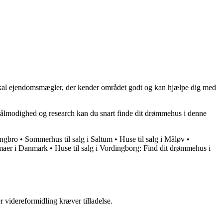
 lokal ejendomsmægler, der kender området godt og kan hjælpe dig med
t tålmodighed og research kan du snart finde dit drømmehus i denne
ingbro
•
Sommerhus til salg i Saltum
•
Huse til salg i Måløv
•
rmaer i Danmark
•
Huse til salg i Vordingborg: Find dit drømmehus i
r videreformidling kræver tilladelse.