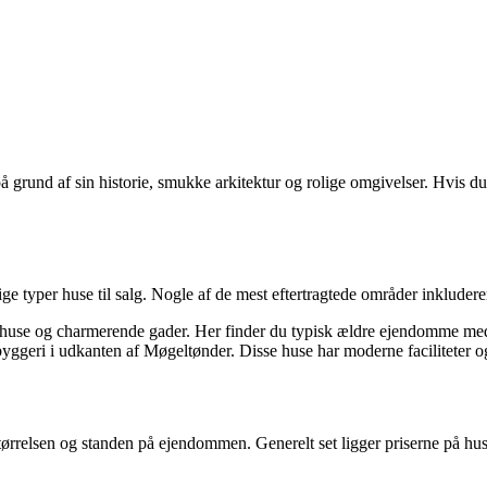
rund af sin historie, smukke arkitektur og rolige omgivelser. Hvis du le
ge typer huse til salg. Nogle af de mest eftertragtede områder inkludere
use og charmerende gader. Her finder du typisk ældre ejendomme med 
byggeri i udkanten af Møgeltønder. Disse huse har moderne faciliteter o
 størrelsen og standen på ejendommen. Generelt set ligger priserne på 