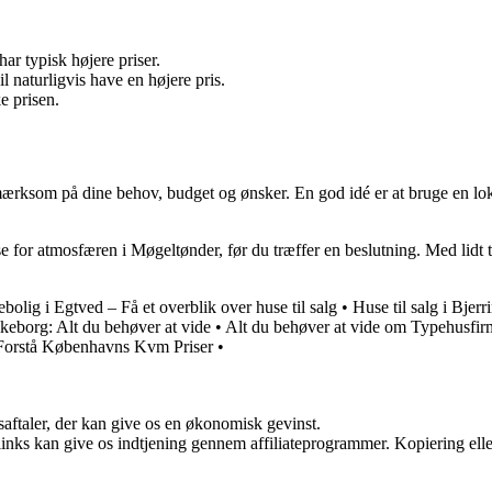
ar typisk højere priser.
l naturligvis have en højere pris.
e prisen.
e opmærksom på dine behov, budget og ønsker. En god idé er at bruge en
lse for atmosfæren i Møgeltønder, før du træffer en beslutning. Med lid
lig i Egtved – Få et overblik over huse til salg
•
Huse til salg i Bjerr
keborg: Alt du behøver at vide
•
Alt du behøver at vide om Typehusfi
 Forstå Københavns Kvm Priser
•
saftaler, der kan give os en økonomisk gevinst.
 links kan give os indtjening gennem affiliateprogrammer. Kopiering elle