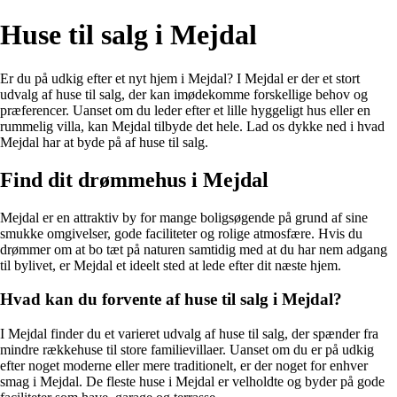
Huse til salg i Mejdal
Er du på udkig efter et nyt hjem i Mejdal? I Mejdal er der et stort
udvalg af huse til salg, der kan imødekomme forskellige behov og
præferencer. Uanset om du leder efter et lille hyggeligt hus eller en
rummelig villa, kan Mejdal tilbyde det hele. Lad os dykke ned i hvad
Mejdal har at byde på af huse til salg.
Find dit drømmehus i Mejdal
Mejdal er en attraktiv by for mange boligsøgende på grund af sine
smukke omgivelser, gode faciliteter og rolige atmosfære. Hvis du
drømmer om at bo tæt på naturen samtidig med at du har nem adgang
til bylivet, er Mejdal et ideelt sted at lede efter dit næste hjem.
Hvad kan du forvente af huse til salg i Mejdal?
I Mejdal finder du et varieret udvalg af huse til salg, der spænder fra
mindre rækkehuse til store familievillaer. Uanset om du er på udkig
efter noget moderne eller mere traditionelt, er der noget for enhver
smag i Mejdal. De fleste huse i Mejdal er velholdte og byder på gode