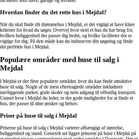
faciliteter som have, garage og terrasse.
Hvordan finder du det rette hus i Mejdal?
Når du skal finde dit drømmehus i Mejdal, er det vigtigt at have klare
kriterier for hvad du søger. Overvej hvor stort et hus du har brug for,
hvilken beliggenhed der passer dig bedst, og hvilke faciliteter der er
vigtige for dig. På den måde kan du indsnævre din søgning og finde
det perfekte hus i Mejdal.
Populære områder med huse til salg i
Mejdal
I Mejdal er der flere populære områder, hvor du kan finde attraktive
huse til salg. Nogle af de mest eftertragtede områder inkluderer
nærliggende parker, gode skoler og nem adgang til offentlig transport.
Uanset hvor i Mejdal du leder, er der gode muligheder for at finde et
hus, der passer til dine ønsker og behov.
Priser på huse til salg i Mejdal
Priserne på huse til salg i Mejdal varierer afhængigt af størrelse,
beliggenhed og stand. Generelt set ligger priserne på huse i Mejdal på
et rimeligt niveau sammenlignet med andre områder i Danmark. Det er