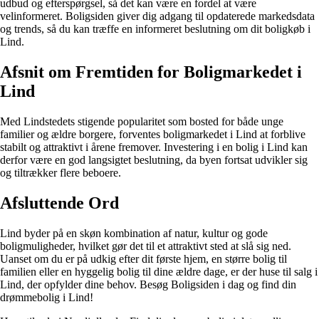
udbud og efterspørgsel, så det kan være en fordel at være
velinformeret. Boligsiden giver dig adgang til opdaterede markedsdata
og trends, så du kan træffe en informeret beslutning om dit boligkøb i
Lind.
Afsnit om Fremtiden for Boligmarkedet i
Lind
Med Lindstedets stigende popularitet som bosted for både unge
familier og ældre borgere, forventes boligmarkedet i Lind at forblive
stabilt og attraktivt i årene fremover. Investering i en bolig i Lind kan
derfor være en god langsigtet beslutning, da byen fortsat udvikler sig
og tiltrækker flere beboere.
Afsluttende Ord
Lind byder på en skøn kombination af natur, kultur og gode
boligmuligheder, hvilket gør det til et attraktivt sted at slå sig ned.
Uanset om du er på udkig efter dit første hjem, en større bolig til
familien eller en hyggelig bolig til dine ældre dage, er der huse til salg i
Lind, der opfylder dine behov. Besøg Boligsiden i dag og find din
drømmebolig i Lind!