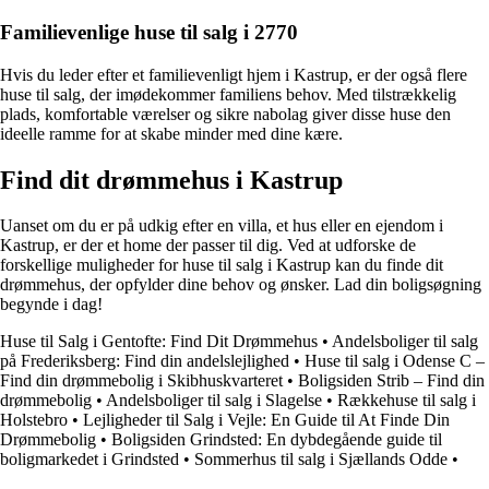
Familievenlige huse til salg i 2770
Hvis du leder efter et familievenligt hjem i Kastrup, er der også flere
huse til salg, der imødekommer familiens behov. Med tilstrækkelig
plads, komfortable værelser og sikre nabolag giver disse huse den
ideelle ramme for at skabe minder med dine kære.
Find dit drømmehus i Kastrup
Uanset om du er på udkig efter en villa, et hus eller en ejendom i
Kastrup, er der et home der passer til dig. Ved at udforske de
forskellige muligheder for huse til salg i Kastrup kan du finde dit
drømmehus, der opfylder dine behov og ønsker. Lad din boligsøgning
begynde i dag!
Huse til Salg i Gentofte: Find Dit Drømmehus
•
Andelsboliger til salg
på Frederiksberg: Find din andelslejlighed
•
Huse til salg i Odense C –
Find din drømmebolig i Skibhuskvarteret
•
Boligsiden Strib – Find din
drømmebolig
•
Andelsboliger til salg i Slagelse
•
Rækkehuse til salg i
Holstebro
•
Lejligheder til Salg i Vejle: En Guide til At Finde Din
Drømmebolig
•
Boligsiden Grindsted: En dybdegående guide til
boligmarkedet i Grindsted
•
Sommerhus til salg i Sjællands Odde
•