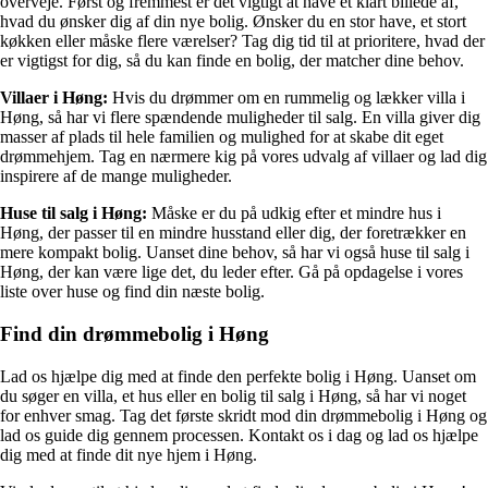
overveje. Først og fremmest er det vigtigt at have et klart billede af,
hvad du ønsker dig af din nye bolig. Ønsker du en stor have, et stort
køkken eller måske flere værelser? Tag dig tid til at prioritere, hvad der
er vigtigst for dig, så du kan finde en bolig, der matcher dine behov.
Villaer i Høng:
Hvis du drømmer om en rummelig og lækker villa i
Høng, så har vi flere spændende muligheder til salg. En villa giver dig
masser af plads til hele familien og mulighed for at skabe dit eget
drømmehjem. Tag en nærmere kig på vores udvalg af villaer og lad dig
inspirere af de mange muligheder.
Huse til salg i Høng:
Måske er du på udkig efter et mindre hus i
Høng, der passer til en mindre husstand eller dig, der foretrækker en
mere kompakt bolig. Uanset dine behov, så har vi også huse til salg i
Høng, der kan være lige det, du leder efter. Gå på opdagelse i vores
liste over huse og find din næste bolig.
Find din drømmebolig i Høng
Lad os hjælpe dig med at finde den perfekte bolig i Høng. Uanset om
du søger en villa, et hus eller en bolig til salg i Høng, så har vi noget
for enhver smag. Tag det første skridt mod din drømmebolig i Høng og
lad os guide dig gennem processen. Kontakt os i dag og lad os hjælpe
dig med at finde dit nye hjem i Høng.