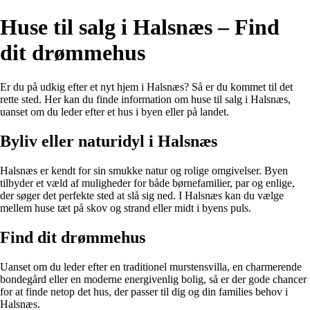
Huse til salg i Halsnæs – Find
dit drømmehus
Er du på udkig efter et nyt hjem i Halsnæs? Så er du kommet til det
rette sted. Her kan du finde information om huse til salg i Halsnæs,
uanset om du leder efter et hus i byen eller på landet.
Byliv eller naturidyl i Halsnæs
Halsnæs er kendt for sin smukke natur og rolige omgivelser. Byen
tilbyder et væld af muligheder for både børnefamilier, par og enlige,
der søger det perfekte sted at slå sig ned. I Halsnæs kan du vælge
mellem huse tæt på skov og strand eller midt i byens puls.
Find dit drømmehus
Uanset om du leder efter en traditionel murstensvilla, en charmerende
bondegård eller en moderne energivenlig bolig, så er der gode chancer
for at finde netop det hus, der passer til dig og din families behov i
Halsnæs.