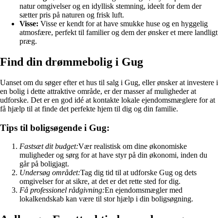
natur omgivelser og en idyllisk stemning, ideelt for dem der
sætter pris på naturen og frisk luft.
Visse:
Visse er kendt for at have smukke huse og en hyggelig
atmosfære, perfekt til familier og dem der ønsker et mere landligt
præg.
Find din drømmebolig i Gug
Uanset om du søger efter et hus til salg i Gug, eller ønsker at investere i
en bolig i dette attraktive område, er der masser af muligheder at
udforske. Det er en god idé at kontakte lokale ejendomsmæglere for at
få hjælp til at finde det perfekte hjem til dig og din familie.
Tips til boligsøgende i Gug:
Fastsæt dit budget:
Vær realistisk om dine økonomiske
muligheder og sørg for at have styr på din økonomi, inden du
går på boligjagt.
Undersøg området:
Tag dig tid til at udforske Gug og dets
omgivelser for at sikre, at det er det rette sted for dig.
Få professionel rådgivning:
En ejendomsmægler med
lokalkendskab kan være til stor hjælp i din boligsøgning.