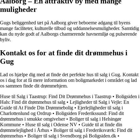
Aalborg – En attraktiv by med mange
muligheder
Gugs beliggenhed tæt på Aalborg giver beboerne adgang til byens
mange faciliteter, kulturelle tilbud og uddannelsesmuligheder. Samtidig
kan du nyde godt af Aalborgs charmerende havnemiljø og pulserende
byliv.
Kontakt os for at finde dit drømmehus i
Gug
Lad os hjælpe dig med at finde det perfekte hus til salg i Gug. Kontakt
os i dag for at få mere information om boligmarkedet i området og lad
os sammen finde dit drømmehjem.
Huse til Salg i Taastrup: Find Dit Drømmehus i Taastrup
•
Boligsiden i
Hals: Find dit drømmehus til salg
•
Lejligheder til Salg i Vejle: En
Guide til At Finde Din Drømmebolig
•
Ejerlejligheder til salg i
Charlottenlund og Ordrup
•
Boligsiden Frederikssund: Find dit
drømmehus i smukke omgivelser
•
Boliger til salg i Helsingør
Kommune
•
Huse til salg i Odense NV
•
Guide til at finde din
drømmelejlighed i Århus
•
Boliger til salg i Frederiksværk: Find dit
drømmehus
•
Boliger til salg i Svendborg på Boligsiden.dk
•