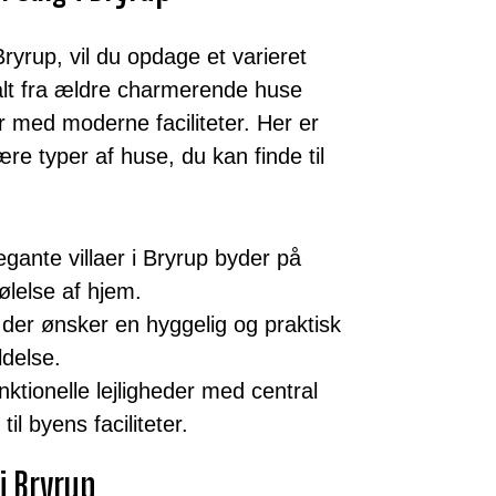
 Bryrup, vil du opdage et varieret
alt fra ældre charmerende huse
r med moderne faciliteter. Her er
re typer af huse, du kan finde til
ante villaer i Bryrup byder på
ølelse af hjem.
 der ønsker en hyggelig og praktisk
ldelse.
tionelle lejligheder med central
l byens faciliteter.
i Bryrup