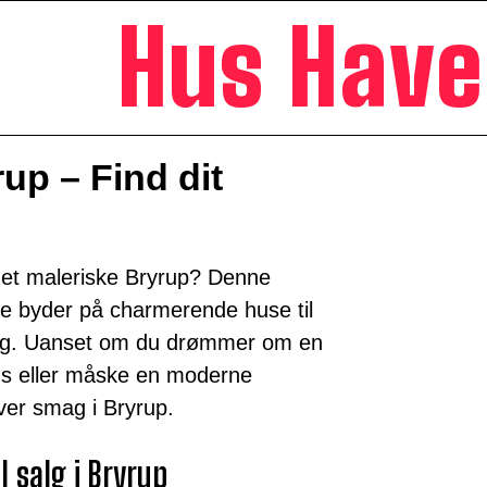
Hus Hav
rup – Find dit
i det maleriske Bryrup? Denne
e byder på charmerende huse til
olig. Uanset om du drømmer om en
ehus eller måske en moderne
hver smag i Bryrup.
l salg i Bryrup