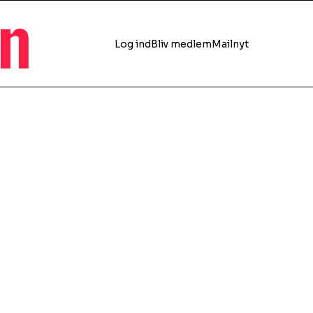
en
Log ind
Bliv medlem
Mailnyt