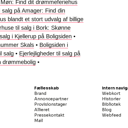
 Møn: Find dit drømmeferiehus
til salg på Amager: Find din
 blandt et stort udvalg af billige
use til salg i Bork: Skønne
l salg i Kjellerup på Boligsiden
•
stnummer Skals
•
Boligsiden i
l salg
•
Ejerlejligheder til salg på
n drømmebolig
•
Fællesskab
Intern navi
Brand
Webkort
Annoncepartner
Historier
Provisionstager
Bibliotek
Allieret
Blog
Pressekontakt
Webfeed
Mail