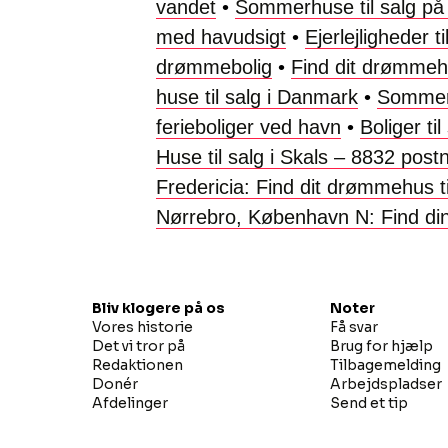
vandet
•
Sommerhuse til salg på
med havudsigt
•
Ejerlejligheder 
drømmebolig
•
Find dit drømmehus
huse til salg i Danmark
•
Sommerh
ferieboliger ved havn
•
Boliger ti
Huse til salg i Skals – 8832 po
Fredericia: Find dit drømmehus ti
Nørrebro, København N: Find di
Bliv klogere på os
Noter
Vores historie
Få svar
Det vi tror på
Brug for hjælp
Redaktionen
Tilbagemelding
Donér
Arbejdspladser
Afdelinger
Send et tip