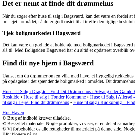
Det er nemt at finde dit drømmehus
Når du søger efter huse til salg i Bagsværd, kan det være en fordel a
prislejet i området, så du er godt rustet til at træffe den rigtige beslut
Tjek boligmarkedet i Bagsværd
Det kan være en god idé at holde øje med boligmarkedet i Bagsværd for
slå til. Med Boligsiden Bagsværd har du altid et opdateret overblik over
Find dit nye hjem i Bagsværd
Uanset om du drømmer om en villa med have, et hyggeligt rækkehus el
på opdagelse i det spændende boligmarked i området. Dit drømmehus 
Huse Til Salg i Dragør – Find Dit Drømmehus i Søvang eller Gamle 
Roskilde
•
Huse til salg i Tønder Kommune
•
Huse til Salg i Allerød
til salg i Lejre: Find dit drømmehus
•
Huse til salg i Rudkøbing – Fin
Hus Haven
© Brug af indhold kræver tilladelse.
© Beskyttet materiale. Nogle produkter, vi viser, er en del af samarbe
© Vi forbeholder os alle rettigheder til materialet på denne side. Nog
Bliv klogere på os