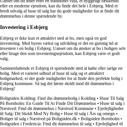
Uanset om du leder efter en traditionel villa, et hyggeligt rækkehus
eller en moderne ejendom, kan du finde det hele i Esbjerg. Med et
bredt udvalg af huse til salg har du gode muligheder for at finde dit
drømmehus i denne spændende by.
Investering i Esbjerg
Esbjerg er ikke kun et attraktivt sted at bo, men også en god
investering. Med byens vækst og udvikling er det en gunstig tid at
investere i en bolig i Esbjerg. Uanset om du ønsker at bo i boligen selv
eller bruge den som investeringsejendom, kan Esbjerg være et godt
valg.
Sammenfattende er Esbjerg et spændende sted at købe eller sælge en
bolig. Med et varieret udbud af huse til salg og et attraktivt
boligmarked, er der gode muligheder for at finde den perfekte bolig i
Esbjerg kommune. Så tag det første skridt mod dit drømmehus i
Esbjerg!
Boligsiden Kolding: Find din drømmebolig i Kolding
•
Huse Til Salg
På Bornholm: En Guide Til At Finde Dit Drømmehus
•
Huse til salg i
Næstved: Find dit drømmehus i Næstved Kommune
•
Ejerlejligheder
til Salg: Dit Skridt Mod Ny Bolig
•
Huse til salg i Års og omegn
•
Boliger til salg i Næstved på Boligsiden.dk
•
Boligsiden Bornholm
•
Boligsiden i Fredericia: Find dit drømmehus til salg
•
Ejerlejlighed til