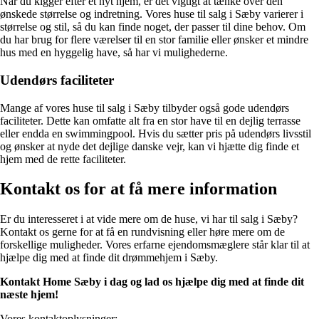
Når du kigger efter et nyt hjem, er det vigtigt at tænke over den
ønskede størrelse og indretning. Vores huse til salg i Sæby varierer i
størrelse og stil, så du kan finde noget, der passer til dine behov. Om
du har brug for flere værelser til en stor familie eller ønsker et mindre
hus med en hyggelig have, så har vi mulighederne.
Udendørs faciliteter
Mange af vores huse til salg i Sæby tilbyder også gode udendørs
faciliteter. Dette kan omfatte alt fra en stor have til en dejlig terrasse
eller endda en swimmingpool. Hvis du sætter pris på udendørs livsstil
og ønsker at nyde det dejlige danske vejr, kan vi hjætte dig finde et
hjem med de rette faciliteter.
Kontakt os for at få mere information
Er du interesseret i at vide mere om de huse, vi har til salg i Sæby?
Kontakt os gerne for at få en rundvisning eller høre mere om de
forskellige muligheder. Vores erfarne ejendomsmæglere står klar til at
hjælpe dig med at finde dit drømmehjem i Sæby.
Kontakt Home Sæby i dag og lad os hjælpe dig med at finde dit
næste hjem!
Vores kontaktoplysninger: