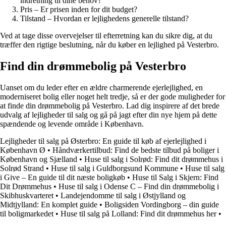
indretning til dine behov?
Pris – Er prisen inden for dit budget?
Tilstand – Hvordan er lejlighedens generelle tilstand?
Ved at tage disse overvejelser til efterretning kan du sikre dig, at du
træffer den rigtige beslutning, når du køber en lejlighed på Vesterbro.
Find din drømmebolig på Vesterbro
Uanset om du leder efter en ældre charmerende ejerlejlighed, en
moderniseret bolig eller noget helt tredje, så er der gode muligheder for
at finde din drømmebolig på Vesterbro. Lad dig inspirere af det brede
udvalg af lejligheder til salg og gå på jagt efter din nye hjem på dette
spændende og levende område i København.
Lejligheder til salg på Østerbro: En guide til køb af ejerlejlighed i
København Ø
•
Håndværkertilbud: Find de bedste tilbud på boliger i
København og Sjælland
•
Huse til salg i Solrød: Find dit drømmehus i
Solrød Strand
•
Huse til salg i Guldborgsund Kommune
•
Huse til salg
i Give – En guide til dit næste boligkøb
•
Huse til Salg i Skjern: Find
Dit Drømmehus
•
Huse til salg i Odense C – Find din drømmebolig i
Skibhuskvarteret
•
Landejendomme til salg i Østjylland og
Midtjylland: En komplet guide
•
Boligsiden Vordingborg – din guide
til boligmarkedet
•
Huse til salg på Lolland: Find dit drømmehus her
•