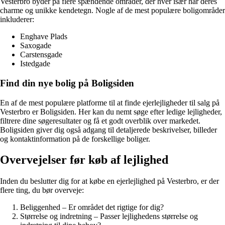
Vesterbro byder på flere spændende områder, der hver især har deres
charme og unikke kendetegn. Nogle af de mest populære boligområder
inkluderer:
Enghave Plads
Saxogade
Carstensgade
Istedgade
Find din nye bolig på Boligsiden
En af de mest populære platforme til at finde ejerlejligheder til salg på
Vesterbro er Boligsiden. Her kan du nemt søge efter ledige lejligheder,
filtrere dine søgeresultater og få et godt overblik over markedet.
Boligsiden giver dig også adgang til detaljerede beskrivelser, billeder
og kontaktinformation på de forskellige boliger.
Overvejelser før køb af lejlighed
Inden du beslutter dig for at købe en ejerlejlighed på Vesterbro, er der
flere ting, du bør overveje:
Beliggenhed – Er området det rigtige for dig?
Størrelse og indretning – Passer lejlighedens størrelse og