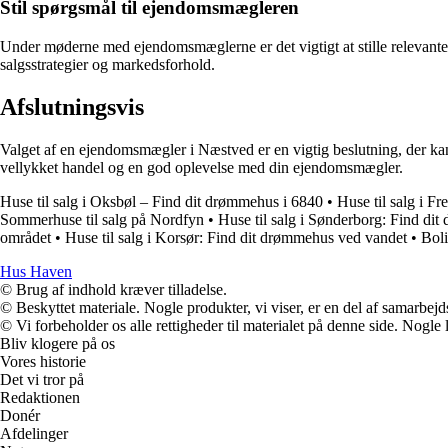
Stil spørgsmål til ejendomsmægleren
Under møderne med ejendomsmæglerne er det vigtigt at stille relevante s
salgsstrategier og markedsforhold.
Afslutningsvis
Valget af en ejendomsmægler i Næstved er en vigtig beslutning, der kan
vellykket handel og en god oplevelse med din ejendomsmægler.
Huse til salg i Oksbøl – Find dit drømmehus i 6840
•
Huse til salg i F
Sommerhuse til salg på Nordfyn
•
Huse til salg i Sønderborg: Find di
området
•
Huse til salg i Korsør: Find dit drømmehus ved vandet
•
Boli
Hus Haven
© Brug af indhold kræver tilladelse.
© Beskyttet materiale. Nogle produkter, vi viser, er en del af samarbejd
© Vi forbeholder os alle rettigheder til materialet på denne side. Nogle
Bliv klogere på os
Vores historie
Det vi tror på
Redaktionen
Donér
Afdelinger