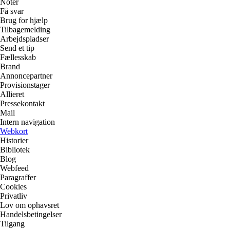
Noter
Få svar
Brug for hjælp
Tilbagemelding
Arbejdspladser
Send et tip
Fællesskab
Brand
Annoncepartner
Provisionstager
Allieret
Pressekontakt
Mail
Intern navigation
Webkort
Historier
Bibliotek
Blog
Webfeed
Paragraffer
Cookies
Privatliv
Lov om ophavsret
Handelsbetingelser
Tilgang