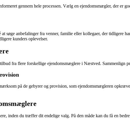
odt informeret gennem hele processen. Vælg en ejendomsmægler, der er go
t søge anbefalinger fra venner, familie eller kollegaer, der tidligere
dligere kunders oplevelser.
ere
 tilbud fra flere forskellige ejendomsmæglere i Næstved. Sammenlign pris
rovision
pmærksom på de gebyrer og provision, som ejendomsmægleren opkræver. V
ndomsmæglere
ere, inden du træffer dit endelige valg. På den måde kan du få en be