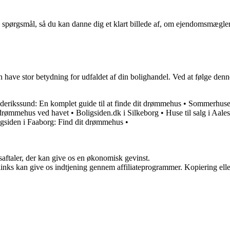
pørgsmål, så du kan danne dig et klart billede af, om ejendomsmægleren e
 have stor betydning for udfaldet af din bolighandel. Ved at følge den
rederikssund: En komplet guide til at finde dit drømmehus
•
Sommerhuse 
t drømmehus ved havet
•
Boligsiden.dk i Silkeborg
•
Huse til salg i Aale
gsiden i Faaborg: Find dit drømmehus
•
saftaler, der kan give os en økonomisk gevinst.
 links kan give os indtjening gennem affiliateprogrammer. Kopiering elle