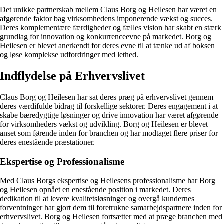
Det unikke partnerskab mellem Claus Borg og Heilesen har været en
afgørende faktor bag virksomhedens imponerende vækst og succes.
Deres komplementære færdigheder og fælles vision har skabt en stærk
grundlag for innovation og konkurrenceevne på markedet. Borg og
Heilesen er blevet anerkendt for deres evne til at tænke ud af boksen
og løse komplekse udfordringer med lethed.
Indflydelse på Erhvervslivet
Claus Borg og Heilesen har sat deres præg på erhvervslivet gennem
deres værdifulde bidrag til forskellige sektorer. Deres engagement i at
skabe bæredygtige løsninger og drive innovation har været afgørende
for virksomheders vækst og udvikling. Borg og Heilesen er blevet
anset som førende inden for branchen og har modtaget flere priser for
deres enestående præstationer.
Ekspertise og Professionalisme
Med Claus Borgs ekspertise og Heilesens professionalisme har Borg
og Heilesen opnået en enestående position i markedet. Deres
dedikation til at levere kvalitetsløsninger og overgå kundernes
forventninger har gjort dem til foretrukne samarbejdspartnere inden for
erhvervslivet. Borg og Heilesen fortsætter med at præge branchen med