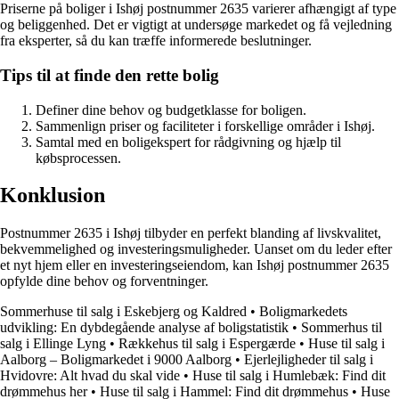
Priserne på boliger i Ishøj postnummer 2635 varierer afhængigt af type
og beliggenhed. Det er vigtigt at undersøge markedet og få vejledning
fra eksperter, så du kan træffe informerede beslutninger.
Tips til at finde den rette bolig
Definer dine behov og budgetklasse for boligen.
Sammenlign priser og faciliteter i forskellige områder i Ishøj.
Samtal med en boligekspert for rådgivning og hjælp til
købsprocessen.
Konklusion
Postnummer 2635 i Ishøj tilbyder en perfekt blanding af livskvalitet,
bekvemmelighed og investeringsmuligheder. Uanset om du leder efter
et nyt hjem eller en investeringseiendom, kan Ishøj postnummer 2635
opfylde dine behov og forventninger.
Sommerhuse til salg i Eskebjerg og Kaldred
•
Boligmarkedets
udvikling: En dybdegående analyse af boligstatistik
•
Sommerhus til
salg i Ellinge Lyng
•
Rækkehus til salg i Espergærde
•
Huse til salg i
Aalborg – Boligmarkedet i 9000 Aalborg
•
Ejerlejligheder til salg i
Hvidovre: Alt hvad du skal vide
•
Huse til salg i Humlebæk: Find dit
drømmehus her
•
Huse til salg i Hammel: Find dit drømmehus
•
Huse