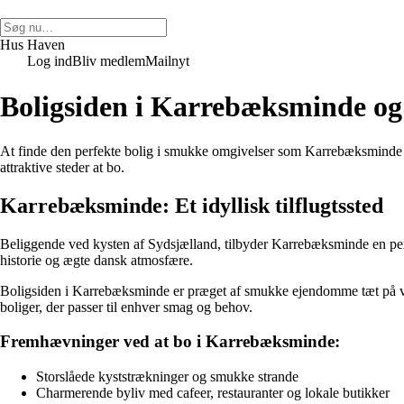
Hus Haven
Log ind
Bliv medlem
Mailnyt
Boligsiden i Karrebæksminde o
At finde den perfekte bolig i smukke omgivelser som Karrebæksminde 
attraktive steder at bo.
Karrebæksminde: Et idyllisk tilflugtssted
Beliggende ved kysten af Sydsjælland, tilbyder Karrebæksminde en perf
historie og ægte dansk atmosfære.
Boligsiden i Karrebæksminde er præget af smukke ejendomme tæt på vande
boliger, der passer til enhver smag og behov.
Fremhævninger ved at bo i Karrebæksminde:
Storslåede kyststrækninger og smukke strande
Charmerende byliv med cafeer, restauranter og lokale butikker