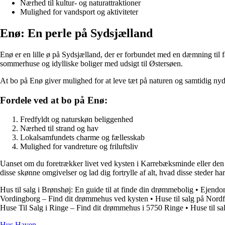
Nærhed til kultur- og naturattraktioner
Mulighed for vandsport og aktiviteter
Enø: En perle på Sydsjælland
Enø er en lille ø på Sydsjælland, der er forbundet med en dæmning til 
sommerhuse og idylliske boliger med udsigt til Østersøen.
At bo på Enø giver mulighed for at leve tæt på naturen og samtidig nyde
Fordele ved at bo på Enø:
Fredfyldt og naturskøn beliggenhed
Nærhed til strand og hav
Lokalsamfundets charme og fællesskab
Mulighed for vandreture og friluftsliv
Uanset om du foretrækker livet ved kysten i Karrebæksminde eller den 
disse skønne omgivelser og lad dig fortrylle af alt, hvad disse steder ha
Hus til salg i Brønshøj: En guide til at finde din drømmebolig
•
Ejendo
Vordingborg – Find dit drømmehus ved kysten
•
Huse til salg på Nord
Huse Til Salg i Ringe – Find dit drømmehus i 5750 Ringe
•
Huse til s
Hus Haven