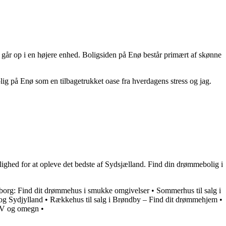
t går op i en højere enhed. Boligsiden på Enø består primært af skønne
lig på Enø som en tilbagetrukket oase fra hverdagens stress og jag.
lighed for at opleve det bedste af Sydsjælland. Find din drømmebolig i
ngborg: Find dit drømmehus i smukke omgivelser
•
Sommerhus til salg i
og Sydjylland
•
Rækkehus til salg i Brøndby – Find dit drømmehjem
•
g V og omegn
•