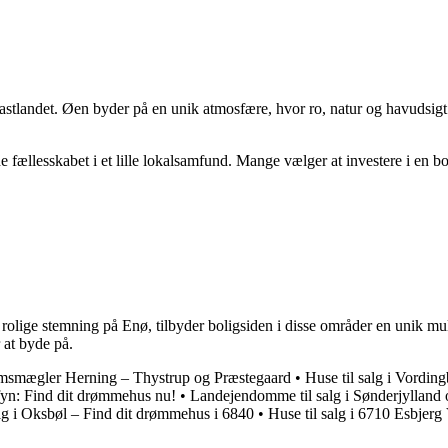
fastlandet. Øen byder på en unik atmosfære, hvor ro, natur og havudsig
 fællesskabet i et lille lokalsamfund. Mange vælger at investere i en bo
rolige stemning på Enø, tilbyder boligsiden i disse områder en unik mu
r at byde på.
msmægler Herning – Thystrup og Præstegaard
•
Huse til salg i Vordi
fyn: Find dit drømmehus nu!
•
Landejendomme til salg i Sønderjylland 
alg i Oksbøl – Find dit drømmehus i 6840
•
Huse til salg i 6710 Esbjer