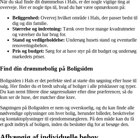
Når du skal finde dit drømmehus i Hals, er der nogle vigtige ting at
overveje. Her er nogle tips til, hvad du bør være opmærksom på:
Beliggenhed:
Overvej hvilket område i Hals, der passer bedst til
dig og din familie.
Størrelse og indretning:
Tænk over hvor mange kvadratmeter
og værelser du har brug for.
Stand og vedligeholdelse:
Undersøg husets stand og eventuelle
renoveringsbehov.
Pris og budget:
Sørg for at have styr på dit budget og undersøg
markedets priser.
Find din drømmebolig på Boligsiden
Boligsiden i Hals er det perfekte sted at starte din søgning efter huse til
salg. Her finder du et bredt udvalg af boliger i alle prisklasser og typer.
Du kan nemt filtrere dine søgeresultater efter dine præferencer, så du
kun ser de huse, der matcher dine krav.
Søgningen på Boligsiden er nem og overskuelig, og du kan finde alle
nødvendige oplysninger om hver bolig, herunder billeder, beskrivelse
og kontaktoplysninger til ejendomsmægleren. På den måde kan du få
et godt indtryk af boligen, inden du beslutter dig for at besøge den.
Afhængig af individuelle behov