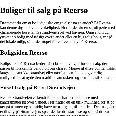
Boliger til salg på Reersø
Drømmer du om at bo i idylliske omgivelser nær vandet? På Reersø
kan denne drøm blive til virkelighed. Her finder du en skjult perle med
charmerende huse langs strandvejen og ved havnen. Uanset om du
ønsker en bolig med udsigt over vandet eller en hyggelig bolig tæt på
det lokale miljø, så er der noget for enhver smag på Reersø.
Boligsiden Reersø
Boligsiden på Reersø byder på et bredt udvalg af huse til salg, der
passer til forskellige behov og prisklasser. Mange af disse boliger ligger
langs den smukke strandvej eller nær havnen, hvilket giver dig
mulighed for at nyde den maritime atmosfære og den fantastiske natur.
Huse til salg på Reersø Strandvejen
Reersø Strandvejen er kendt for sine charmerende huse med
panoramaudsigt over vandet. Her finder du en unik mulighed for at bo
tæt på naturen og samtidig have nem adgang til stranden. De huse, der
er til salg på Strandvejen, spænder bredt i størrelse og stil, så du kan