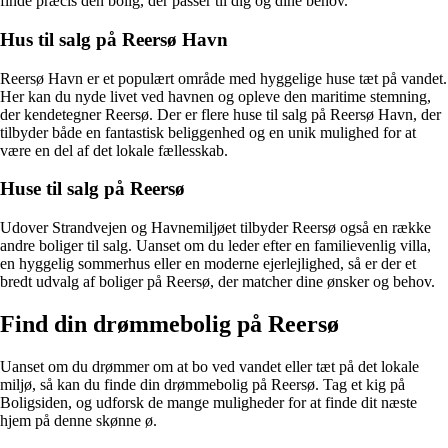
finde præcis den bolig, der passer til dig og dine behov.
Hus til salg på Reersø Havn
Reersø Havn er et populært område med hyggelige huse tæt på vandet.
Her kan du nyde livet ved havnen og opleve den maritime stemning,
der kendetegner Reersø. Der er flere huse til salg på Reersø Havn, der
tilbyder både en fantastisk beliggenhed og en unik mulighed for at
være en del af det lokale fællesskab.
Huse til salg på Reersø
Udover Strandvejen og Havnemiljøet tilbyder Reersø også en række
andre boliger til salg. Uanset om du leder efter en familievenlig villa,
en hyggelig sommerhus eller en moderne ejerlejlighed, så er der et
bredt udvalg af boliger på Reersø, der matcher dine ønsker og behov.
Find din drømmebolig på Reersø
Uanset om du drømmer om at bo ved vandet eller tæt på det lokale
miljø, så kan du finde din drømmebolig på Reersø. Tag et kig på
Boligsiden, og udforsk de mange muligheder for at finde dit næste
hjem på denne skønne ø.