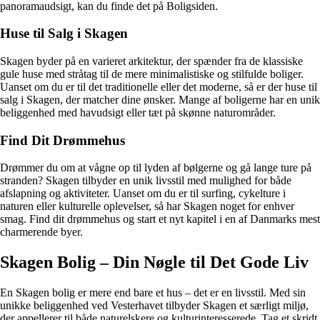
panoramaudsigt, kan du finde det på Boligsiden.
Huse til Salg i Skagen
Skagen byder på en varieret arkitektur, der spænder fra de klassiske
gule huse med stråtag til de mere minimalistiske og stilfulde boliger.
Uanset om du er til det traditionelle eller det moderne, så er der huse til
salg i Skagen, der matcher dine ønsker. Mange af boligerne har en unik
beliggenhed med havudsigt eller tæt på skønne naturområder.
Find Dit Drømmehus
Drømmer du om at vågne op til lyden af bølgerne og gå lange ture på
stranden? Skagen tilbyder en unik livsstil med mulighed for både
afslapning og aktiviteter. Uanset om du er til surfing, cykelture i
naturen eller kulturelle oplevelser, så har Skagen noget for enhver
smag. Find dit drømmehus og start et nyt kapitel i en af Danmarks mest
charmerende byer.
Skagen Bolig – Din Nøgle til Det Gode Liv
En Skagen bolig er mere end bare et hus – det er en livsstil. Med sin
unikke beliggenhed ved Vesterhavet tilbyder Skagen et særligt miljø,
der appellerer til både naturelskere og kulturinteresserede. Tag et skridt