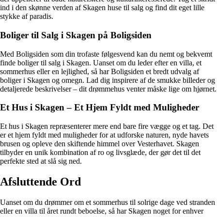
ind i den skønne verden af Skagen huse til salg og find dit eget lille
stykke af paradis.
Boliger til Salg i Skagen på Boligsiden
Med Boligsiden som din trofaste følgesvend kan du nemt og bekvemt
finde boliger til salg i Skagen. Uanset om du leder efter en villa, et
sommerhus eller en lejlighed, så har Boligsiden et bredt udvalg af
boliger i Skagen og omegn. Lad dig inspirere af de smukke billeder og
detaljerede beskrivelser – dit drømmehus venter måske lige om hjørnet.
Et Hus i Skagen – Et Hjem Fyldt med Muligheder
Et hus i Skagen repræsenterer mere end bare fire vægge og et tag. Det
er et hjem fyldt med muligheder for at udforske naturen, nyde havets
brusen og opleve den skiftende himmel over Vesterhavet. Skagen
tilbyder en unik kombination af ro og livsglæde, der gør det til det
perfekte sted at slå sig ned.
Afsluttende Ord
Uanset om du drømmer om et sommerhus til solrige dage ved stranden
eller en villa til året rundt beboelse, så har Skagen noget for enhver