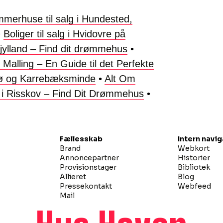
merhuse til salg i Hundested,
•
Boliger til salg i Hvidovre på
stjylland – Find dit drømmehus
•
Malling – En Guide til det Perfekte
nø og Karrebæksminde
•
Alt Om
g i Risskov – Find Dit Drømmehus
•
Fællesskab
Intern navi
Brand
Webkort
Annoncepartner
Historier
Provisionstager
Bibliotek
Allieret
Blog
Pressekontakt
Webfeed
Mail