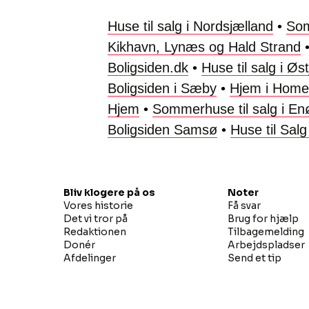
Huse til salg i Nordsjælland
•
Som
Kikhavn, Lynæs og Hald Strand
Boligsiden.dk
•
Huse til salg i Ø
Boligsiden i Sæby
•
Hjem i Home 
Hjem
•
Sommerhuse til salg i E
Boligsiden Samsø
•
Huse til Sal
Bliv klogere på os
Noter
Vores historie
Få svar
Det vi tror på
Brug for hjælp
Redaktionen
Tilbagemelding
Donér
Arbejdspladser
Afdelinger
Send et tip