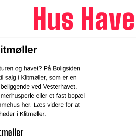
Hus Hav
litmøller
uren og havet? På Boligsiden
il salg i Klitmøller, som er en
beliggende ved Vesterhavet.
merhusperle eller et fast bopæl
mmehus her. Læs videre for at
eder i Klitmøller.
tmøller