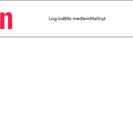
en
Log ind
Bliv medlem
Mailnyt