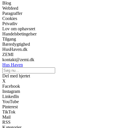
Blog
Webfeed
Paragraffer
Cookies
Privatliv
Lov om ophavsret
Handelsbetingelser
Tilgang
Bæredygtighed
HusHaven.dk
ZEMI
kontakt@zemi.dk
Hus Haven
Del med hjertet
X
Facebook
Instagram
LinkedIn
YouTube
Pinterest
TikTok
Mail
RSS
Kategorier