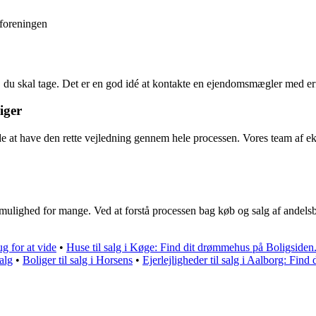
sforeningen
t, du skal tage. Det er en god idé at kontakte en ejendomsmægler med erf
iger
e at have den rette vejledning gennem hele processen. Vores team af eks
gmulighed for mange. Ved at forstå processen bag køb og salg af andels
ug for at vide
•
Huse til salg i Køge: Find dit drømmehus på Boligsiden
alg
•
Boliger til salg i Horsens
•
Ejerlejligheder til salg i Aalborg: Fin