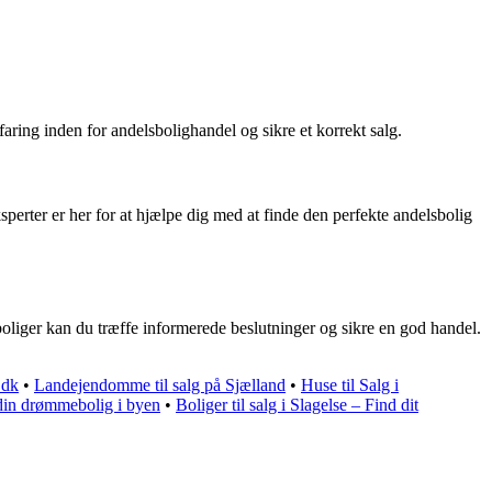
aring inden for andelsbolighandel og sikre et korrekt salg.
perter er her for at hjælpe dig med at finde den perfekte andelsbolig
boliger kan du træffe informerede beslutninger og sikre en god handel.
.dk
•
Landejendomme til salg på Sjælland
•
Huse til Salg i
d din drømmebolig i byen
•
Boliger til salg i Slagelse – Find dit