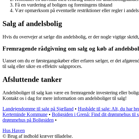
Få en vurdering af boligen og foreningens tilstand
Vær opmærksom på eventuelle restriktioner eller regler i andel
Salg af andelsbolig
Hvis du overvejer at sælge din andelsbolig, er der nogle vigtige skrid
Fremragende rådgivning om salg og køb af andelsbol
Uanset om du er førstegangskøber eller erfaren sælger, er det afgørend
til salg eller sikre en effektiv salgsproces.
Afsluttende tanker
Andelsboliger til salg kan være en fremragende investering eller boli
Kontakt os i dag for mere information om andelsboliger til salg!
Landejendomme til salg på Sjælland
•
Husbåde til salg: Alt, du har br
Kerteminde Kommune
•
Boligsiden i Grenå: Find dit drømmehus til s
drømmehus på Boligsiden
•
Hus Haven
© Brug af indhold kræver tilladelse.